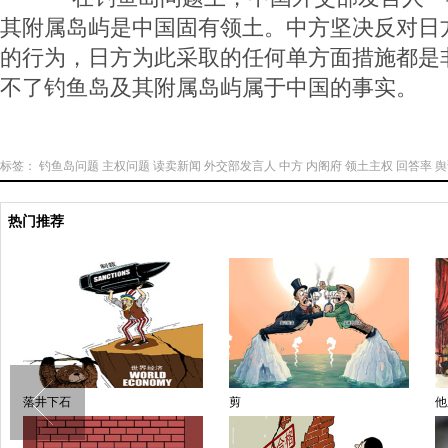
其附属岛屿是中国固有领土。中方坚决反对日
的行为，日方为此采取的任何单方面措施都是
不了钓鱼岛及其附属岛屿属于中国的事实。
标签：
钓鱼岛问题
主权问题
读卖新闻
外交部发言人
中方
内阁府
领土主权
回答率
舆
热门推荐
落井下石
剪
他