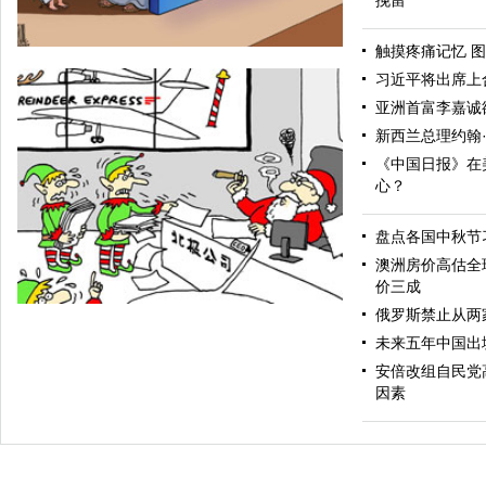
挽留
触摸疼痛记忆 图
习近平将出席上
亚洲首富李嘉诚
新西兰总理约翰
《中国日报》在
心？
盘点各国中秋节
提高警惕
澳洲房价高估全
价三成
俄罗斯禁止从两
未来五年中国出
安倍改组自民党
因素