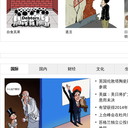
自食其果
遮丑
日
萌
国际
国内
财经
文化
英国伦敦塔陶瓷
参观
美媒：美日将扩
悬而未决
有望获得2014
上合峰会在杜尚
苏格兰独立公投