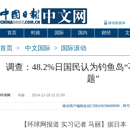
移动新媒体
首页
时政
国际
国内
财经
文
首页
>
中文国际
>
国际滚动
调查：48.2%日国民认为钓鱼岛
题”
环球网
马丽
2014-12-26 11:21:00
移动用户编辑短信CD到106580009009
【环球网报道 实习记者 马丽】据日本《