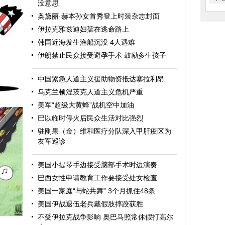
没意思
奥黛丽·赫本孙女首秀登上时装杂志封面
伊拉克雅兹迪妇孺在逃命路上
韩国近海发生渔船沉没 4人遇难
伊朗禁止民众接受避孕手术 鼓励多生孩子
中国紧急人道主义援助物资抵达塞拉利昂
乌克兰顿涅茨克人道主义危机严重
美军“超级大黄蜂”战机空中加油
巴以临时停火后民众生活对比强烈
驻刚果（金）维和医疗分队深入甲肝疫区为
友军巡诊
美国小提琴手边接受脑部手术时边演奏
巴西女性申请教育工作要接受处女检查
美国一家庭“与蛇共舞” 3个月抓住48条
美国伊战退伍老兵戴假肢摔跤获胜
不受伊拉克战争影响 奥巴马照常休假打高尔