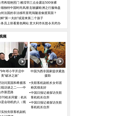
台湾再现艳照门 赖滢羽三点全露近500张裸
引领独特中国时尚风潮 彭丽媛欧洲之行服饰盘
为何法国的非法移民冒死闯隧道偷渡英国？
朝鲜“第一夫妇”或迎来第二个孩子
公务员上班看黄色网站 意大利市长怒令关闭办
视频
979年邓小平开启中
中国为西非国家提供紧急
美“破冰之旅”
援助
理访问英国和希腊系
失联客机副机长女邻居
在线访谈之二——中
称其很友好
合作新思路
中国日报记者探访失联
H370机长同窗：机长
客机机长住所
像是会劫机的人（视
中国日报记者探访失联
）
客机机长住所
家实拍失联客机副机