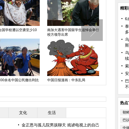
精彩
6
泰
合国学校遭以空袭至少10
南加大遇害中国留学生追悼会举行
中国日报漫画
多
校方领导出席
乌
斯
乌
续
索
安
中国日报漫画
100余名中国公民撤出利比
中国日报漫画：中东乱局
巴
不
热点
文化
生活
朝
巴
金正恩与孤儿院男孩聊天 戏谑电视上的自己
中缅