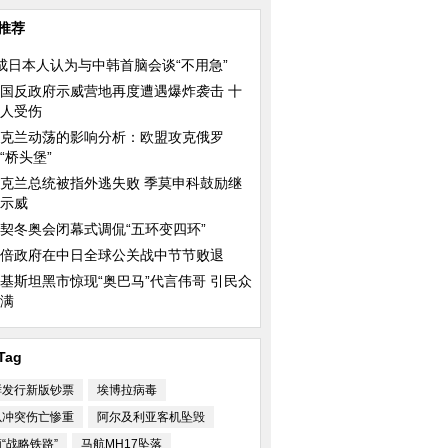
推荐
成日本人认为与中韩首脑会谈“不用急”
国反政府示威营地再度遭遇爆炸袭击 十
：动我试试
中国日报漫画：缩水
中国日报漫画：蛀虫
人受伤
克兰动荡的影响分析：欧盟攻克俄罗
“桥头堡”
克兰总统被指外逃失败 季莫申科鼓励继
示威
契冬奥会闭幕式调侃“五环变四环”
倍政府在中日全球公关战中节节败退
：自杀
乌克兰总理辞职或遭总统逼宫 政
印度火车与校车相撞
局前景不明
基斯坦黑市惊现“奥巴马”代言伟哥 引民众
满
Tag
鲜发行新版钞票
埃博拉病毒
以冲突伤亡惨重
阿尔及利亚客机坠毁
“战略铁路”
马航MH17坠落