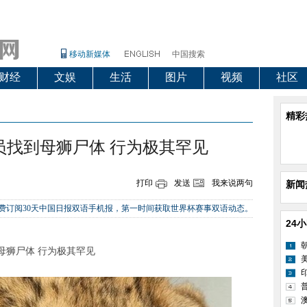
移动新媒体
中国搜索
财经
文娱
生活
图片
视频
社区
精彩
员找到母狮尸体 行为极其罕见
打印
发送
我来说两句
新闻
，即可免费订阅30天中国日报双语手机报，第一时间获取世界杯赛事双语动态。
24
狮尸体 行为极其罕见