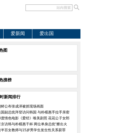
爱新闻
爱出国
热图
热搜榜
小时新闻排行
朝鲜公布张成泽被抓现场画面
美国副总统拜登访问韩国 与朴槿惠手拉手亲密
印度情色电影《爱经》唯美剧照 花花公子女郎
普京访韩与朴槿惠干杯 两位单身总统“擦出火
澳半百女教师与15岁男学生发生性关系获罪