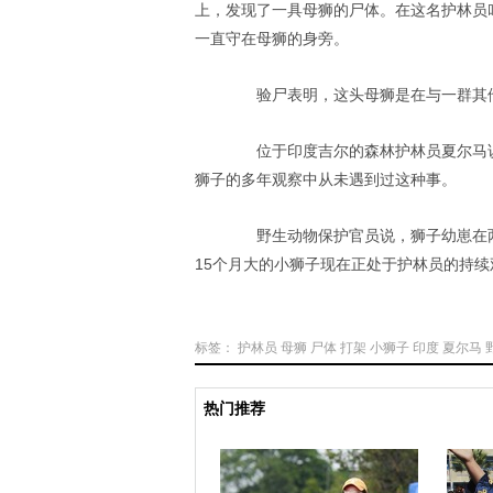
上，发现了一具母狮的尸体。在这名护林员
一直守在母狮的身旁。
验尸表明，这头母狮是在与一群其他动
位于印度吉尔的森林护林员夏尔马说，
狮子的多年观察中从未遇到过这种事。
野生动物保护官员说，狮子幼崽在两
15个月大的小狮子现在正处于护林员的持续
标签：
护林员
母狮
尸体
打架
小狮子
印度
夏尔马
热门推荐