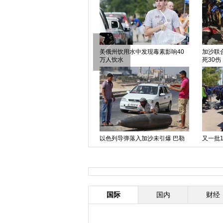
中国日报漫画：解禁
美俄州饮用水中发现毒素影响40
加沙联
万人饮水
死30伤
中国日报漫画：没完没了
以色列导弹落入加沙未引爆 巴勒
又一批
斯坦民众围观（图）
亚
国际
国内
财经