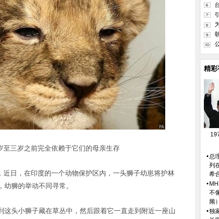
精彩
1
岁至三岁之前完全依赖于它们的母亲生存
总
列
，近日，在印度的一个动物保护区内，一头狮子幼崽将护林
希
M
，幼狮的举动不同寻常。
不
频
这头小狮子藏在草丛中，然后跟着它一直走到附近一座山
独