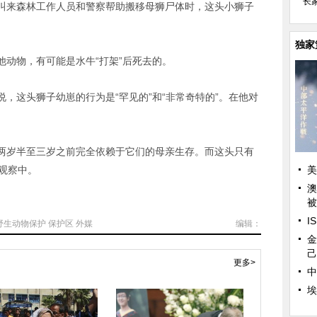
长
叫来森林工作人员和警察帮助搬移母狮尸体时，这头小狮子
独家
物，有可能是水牛“打架”后死去的。
这头狮子幼崽的行为是“罕见的”和“非常奇特的”。在他对
岁半至三岁之前完全依赖于它们的母亲生存。而这头只有
观察中。
美
澳
被
I
野生动物保护
保护区
外媒
编辑：
金
己
更多>
中
埃