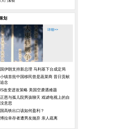
家大门紧锁
策划
详细>>
国伊朗支持新总理 马利基下台成定局
小镇首批中国移民曾是蔬菜商 昔日贡献
追念
SIS改变进攻策略 美国空袭遇难题
正恩与孤儿院男孩聊天 戏谑电视上的自
没意思
国高铁出口该如何盈利？
博拉幸存者遭男友抛弃 亲人疏离