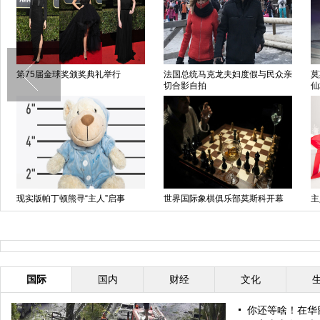
演《爱丽丝梦游
美国空军向西太平洋岛国空投“圣
欢乐落幕 巴黎日落时分
诞大礼包”
 盘点萌宠系列
巨型圣诞树搭乘卡车运抵克里姆
加沙海滩日落美景 残阳
林宫
国际
国内
财经
文化
你还等啥！在华