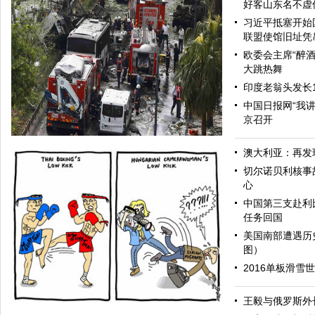
好客山东名不虚
习近平抵塞开始
联盟使馆旧址凭
欧委会主席“醉酒
大跳热舞
印度老翁头发长
中国日报网“我
京召开
澳大利亚：再发
切尔诺贝利核事
心
中国第三支赴利
任务回国
美国南部遭遇历
图）
2016单板滑雪
伊斯坦布尔遭炸弹袭击 至少11死36伤（图）
王毅与俄罗斯外