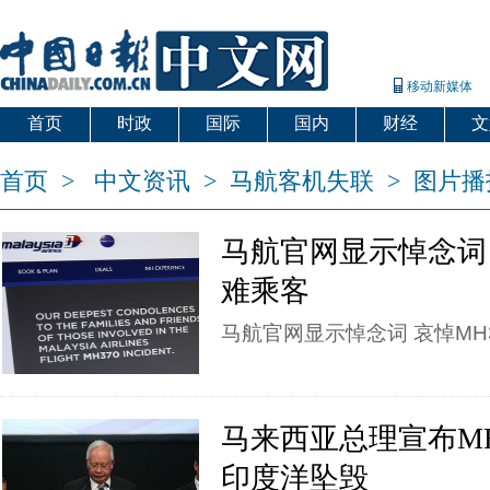
移动新媒体
首页
时政
国际
国内
财经
文
首页
>
中文资讯
>
马航客机失联
>
图片播
马航官网显示悼念词 
难乘客
马航官网显示悼念词 哀悼MH
马来西亚总理宣布MH
印度洋坠毁