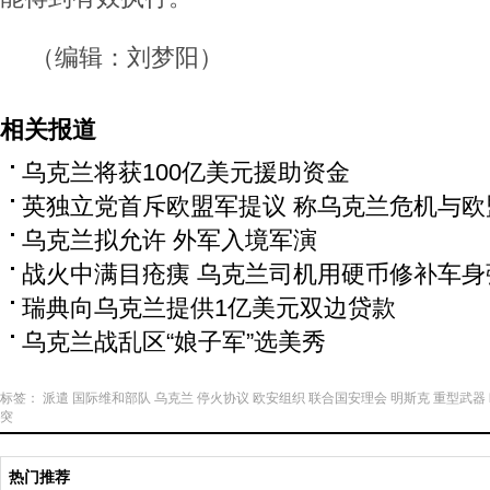
（编辑：刘梦阳）
相关报道
乌克兰将获100亿美元援助资金
英独立党首斥欧盟军提议 称乌克兰危机与欧
乌克兰拟允许 外军入境军演
战火中满目疮痍 乌克兰司机用硬币修补车身
瑞典向乌克兰提供1亿美元双边贷款
乌克兰战乱区“娘子军”选美秀
标签：
派遣
国际维和部队
乌克兰
停火协议
欧安组织
联合国安理会
明斯克
重型武器
突
热门推荐