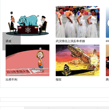
调皮
武汉情侣上演反串求婚
iH
出师不利
报应
两