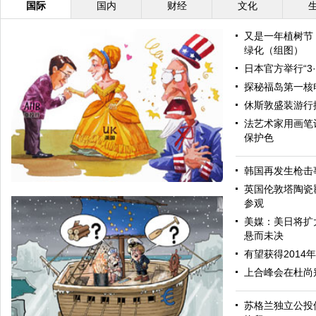
国际
国内
财经
文化
又是一年植树节
绿化（组图）
日本官方举行“3
探秘福岛第一核
休斯敦盛装游行
法艺术家用画笔让
保护色
韩国再发生枪击
英国伦敦塔陶瓷
参观
美媒：美日将扩
悬而未决
有望获得2014
上合峰会在杜尚
苏格兰独立公投