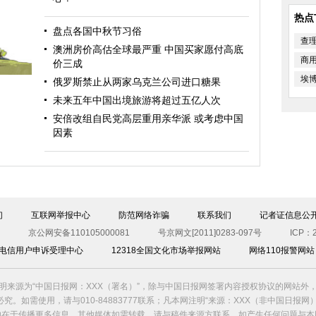
热点
盘点各国中秋节习俗
查
澳洲房价高估全球最严重 中国买家愿付高底
商
价三成
埃
俄罗斯禁止从两家乌克兰公司进口糖果
未来五年中国出境旅游将超过五亿人次
安倍改组自民党高层重用亲华派 或考虑中国
因素
们
互联网举报中心
防范网络诈骗
联系我们
记者证信息公
京公网安备110105000081
号京网文[2011]0283-097号
ICP：2
00电信用户申诉受理中心
12318全国文化市场举报网站
网络110报警网站
明来源为“中国日报网：XXX（署名）”，除与中国日报网签署内容授权协议的网站外
究。如需使用，请与010-84883777联系；凡本网注明“来源：XXX（非中国日报网
的在于传播更多信息，其他媒体如需转载，请与稿件来源方联系，如产生任何问题与本