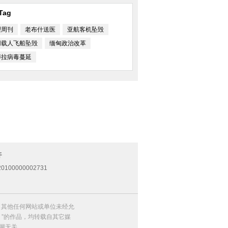
Tag
理周刊
老布什送医
亚航客机坠毁
用载人飞船坠毁
缅甸政治改革
博拉病毒蔓延
开
0100000002731
，其他任何网站或单位未经允
）”的作品，均转载自其它媒
网无关。