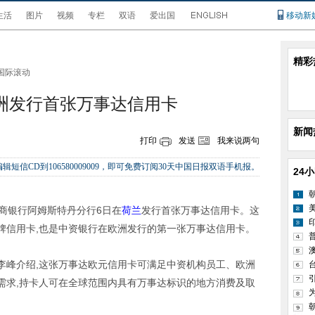
生活
图片
视频
专栏
双语
爱出国
移动新
精彩
国际滚动
洲发行首张万事达信用卡
新闻
打印
发送
我来说两句
辑短信CD到106580009009，即可免费订阅30天中国日报双语手机报。
24
工商银行阿姆斯特丹分行6日在
荷兰
发行首张万事达信用卡。这
牌信用卡,也是中资银行在欧洲发行的第一张万事达信用卡。
李峰介绍,这张万事达欧元信用卡可满足中资机构员工、欧洲
需求,持卡人可在全球范围内具有万事达标识的地方消费及取