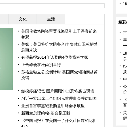
“
文化
生活
精彩
英国伦敦塔陶瓷罂粟花海吸引上千游客前来
古
参观
墨
美媒：美日将扩大防务合作 集体自卫权解禁
干
悬而未决
加
有望获得2014年诺奖的4位华裔科学家
杀
上合峰会在杜尚别举行
I
拨
苏格兰独立公投倒计时 英国两党领袖亲赴苏
挽留
中
公
触摸疼痛记忆 图片回顾9•11恐怖袭击现场
价
习近平将出席上合组织元首理事会并访四国
《
百
亚洲首富李嘉诚欲购意甲球会拿玻里
英
新西兰总理约翰·基会见王毅
癖
《中国日报》在美国干了什么让日媒如此担
心？