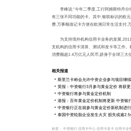
李峰说:“今年二季度,工行阿姆斯特丹
有三张不同功能的卡。其中,银联标识的欧
费,万事顺借记卡方便在欧洲日常生活支付,
为支持境外机构信用卡业务的发展,20
支机构的信用卡清算、测试和发卡等工作。截至
消费额超1.4万亿元人民币,跻身于全球三
相关报道
斯里兰卡称会允许中资企业参与项目继
英报：中资银行3月参与黄金定价 将获
中资银行将参与黄金定价机制
港报：百年黄金定价机制将更新 中资银
中资银行正在就参与黄金定价新机制进
泰国中资轮胎企业发生火灾 损失或逾2.
标签：
中资银行
信用卡中心
信用卡发卡
信用卡业