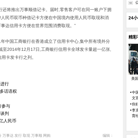
分行还将推出万事顺借记卡。届时,零售客户可在同一账户下拥
元/人民币双币种借记卡方便在中国境内使用人民币取现和消
24
万事达信用卡方便在世界范围消费取现。”
精彩
11年中国工商银行在香港成立了信用卡中心,集中所有境外分
2014年12月17日,工商银行信用卡全球发卡量超一亿张,
大信用卡发卡行之列。
美
续进行
更多话语权
中
文
你好
行参与
李
行谈判
育
5亿人民币
务
万事达
发行
取现
万事顺
网购
编辑：