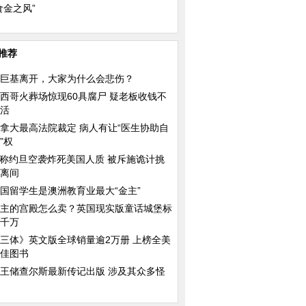
食金之风”
推荐
巨基离开，大家为什么会悲伤？
西哥火葬场惊现60具腐尸 疑老板收钱不
活
拿大最高法院裁定 病人有让“医生协助自
”权
S称约旦空袭炸死美国人质 被斥施诡计挑
离间
国留学生是澳洲教育业最大“金主”
主的宫殿怎么卖？英国现实版童话城堡标
千万
三体》英文版全球销量逾2万册 上榜全美
佳图书
王储查尔斯最新传记出版 涉及其众多怪