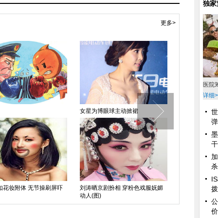
独家
更多>
医院
详细>
女星为博眼球主动掀裙
一男拥二女：
世
放
弹
墨
干
加
杀
I
如花妆附体 无节操刷屏吓
刘涛晒京剧扮相 穿粉色戏服妩媚
拨
动人(图)
如何下手
公
价