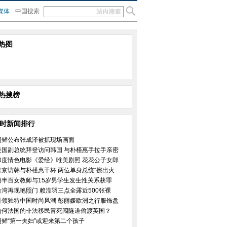
媒体
中国搜索
热图
热搜榜
小时新闻排行
朝鲜公布张成泽被抓现场画面
美国副总统拜登访问韩国 与朴槿惠手拉手亲密
印度情色电影《爱经》唯美剧照 花花公子女郎
普京访韩与朴槿惠干杯 两位单身总统“擦出火
澳半百女教师与15岁男学生发生性关系获罪
台湾再现艳照门 赖滢羽三点全露近500张裸
引领独特中国时尚风潮 彭丽媛欧洲之行服饰盘
为何法国的非法移民冒死闯隧道偷渡英国？
朝鲜“第一夫妇”或迎来第二个孩子