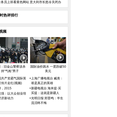
公务员上班看黄色网站 意大利市长怒令关闭办
小时热评排行
视频
国：旧金山警察误杀
国际油价跳水 一度跌破50
持“气枪”男子
美元
国共产党霸气国际英
上海广播电视台 臧熹：
宣传片走红(视频)
谁是真正的英雄
，2015
新疆电视台 海米提·买
买提：这就是新疆人
克强：以大众创业培
经济新动力
光明日报 郑晋鸣：半生
流泪终不悔