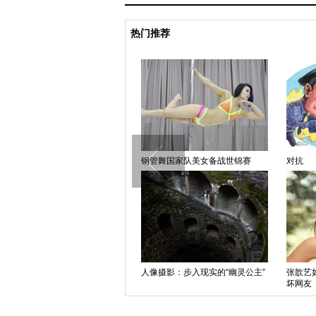
热门推荐
探秘造星工厂基地
钢管舞国家队美女备战世锦赛
对抗
只能降
人像摄影：步入现实的“幽灵公主”
张歆艺
坏网友