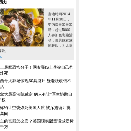
策划
当地时间2014
年11月30日，
委内瑞拉加拉加
斯，超过5000
人参加色彩跑活
动，俊男靓女炫
彩狂欢，为儿童
筹款。
>
俄罗斯警校美女真开
王珞丹姐姐美艳私照曝光 才貌双
割舍
上最蠢恐怖分子！网友曝IS士兵被自己炸
全身材火辣
炸死
西哥火葬场惊现60具腐尸 疑老板收钱不
活
拿大最高法院裁定 病人有让“医生协助自
”权
S称约旦空袭炸死美国人质 被斥施诡计挑
离间
充耳不闻
三只猴子
主的宫殿怎么卖？英国现实版童话城堡标
千万