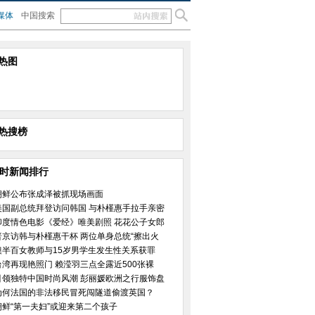
媒体
中国搜索
热图
热搜榜
小时新闻排行
朝鲜公布张成泽被抓现场画面
美国副总统拜登访问韩国 与朴槿惠手拉手亲密
印度情色电影《爱经》唯美剧照 花花公子女郎
普京访韩与朴槿惠干杯 两位单身总统“擦出火
澳半百女教师与15岁男学生发生性关系获罪
台湾再现艳照门 赖滢羽三点全露近500张裸
引领独特中国时尚风潮 彭丽媛欧洲之行服饰盘
为何法国的非法移民冒死闯隧道偷渡英国？
朝鲜“第一夫妇”或迎来第二个孩子