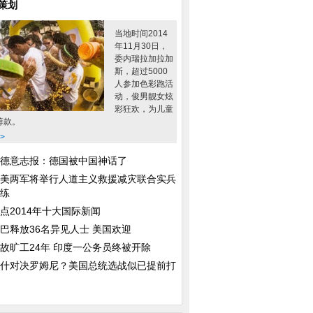
策划
当地时间2014
年11月30日，
委内瑞拉加拉加
斯，超过5000
人参加色彩跑活
动，俊男靓女炫
：奥巴马打苍蝇
心有余悸
祈祷
彩狂欢，为儿童
筹款。
>
德意志报：德国被中国神话了
美两军将举行人道主义救援减灾联合实兵
练
点2014年十大国际新闻
前路
提高警惕
巴释放36名异见人士 美国欢迎
故旷工24年 印度一公务员终被开除
什对决罗姆尼？美国总统选战似已提前打