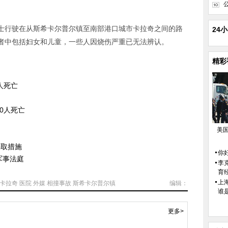
士行驶在从斯希卡尔普尔镇至南部港口城市卡拉奇之间的路
24
者中包括妇女和儿童，一些人因烧伤严重已无法辨认。
精彩
人死亡
0人死亡
美
采取措施
你好
军事法庭
李
育
上
卡拉奇
医院
外媒
相撞事故
斯希卡尔普尔镇
编辑：
谁
更多>