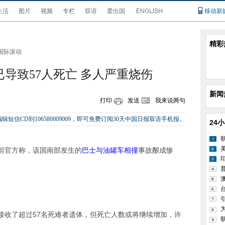
生活
图片
视频
专栏
双语
爱出国
移动新
精彩
国际滚动
导致57人死亡 多人严重烧伤
新闻
打印
发送
我来说两句
辑短信CD到106580009009，即可免费订阅30天中国日报双语手机报。
24
斯坦官方称，该国南部发生的
巴士与油罐车相撞
事故酿成惨
接收了超过57名死难者遗体，但死亡人数或将继续增加，许