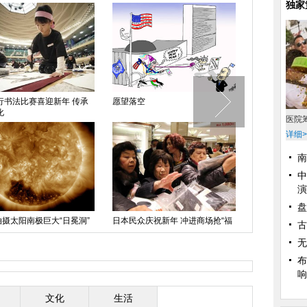
独家
行书法比赛喜迎新年 传承
愿望落空
白宫年度照片
化
医院
详细>
南
中
演
盘
扭转
拍摄太阳南极巨大“日冕洞”
日本民众庆祝新年 冲进商场抢“福
古
袋”
无
布
响
文化
生活