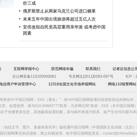
价三成
俄罗斯禁止从两家乌克兰公司进口糖果
未来五年中国出境旅游将超过五亿人次
安倍改组自民党高层重用亲华派 或考虑中国
因素
霜
们
互联网举报中心
防范网络诈骗
联系我们
记者证信息公
京公网安备110105000081
号京网文[2011]0283-097号
ICP：2
00电信用户申诉受理中心
12318全国文化市场举报网站
网络110报警网站
明来源为“中国日报网：XXX（署名）”，除与中国日报网签署内容授权协议的网站外
究。如需使用，请与010-84883777联系；凡本网注明“来源：XXX（非中国日报网
的在于传播更多信息，其他媒体如需转载，请与稿件来源方联系，如产生任何问题与本
容（包括文字、图片、多媒体资讯等）版权属中国日报网（中报国际文化传媒（北京）
国日报网事先协议授权，禁止转载使用。给中国日报网提意见：contact@chinadaily.co