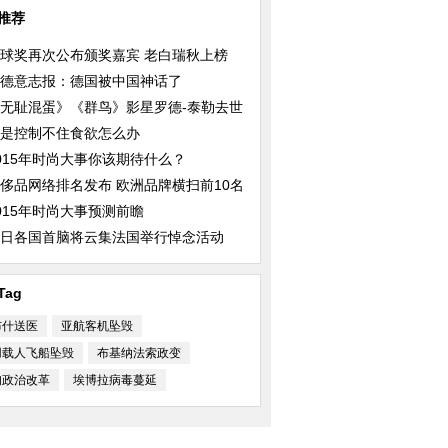
推荐
球奖再次公布颁奖嘉宾 老白瑞秋上榜
德意志报：德国被中国神话了
无耻混蛋》《群鸟》影星罗德-泰勒去世
是控制不住食欲怎么办
015年时尚大事你该期待什么？
侈品网络排名发布 欧洲品牌横扫前10名
015年时尚大事预测前瞻
日各国首脑将云集法国举行悼念活动
Tag
布什送医
亚航客机坠毁
用载人飞船坠毁
布基纳法索政变
甸政治改革
埃博拉病毒蔓延