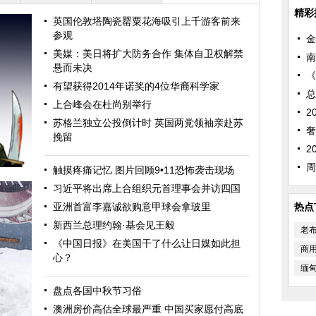
精彩
英国伦敦塔陶瓷罂粟花海吸引上千游客前来
参观
金
美媒：美日将扩大防务合作 集体自卫权解禁
南
悬而未决
《
有望获得2014年诺奖的4位华裔科学家
总
上合峰会在杜尚别举行
2
苏格兰独立公投倒计时 英国两党领袖亲赴苏
奢
挽留
2
周
触摸疼痛记忆 图片回顾9•11恐怖袭击现场
习近平将出席上合组织元首理事会并访四国
亚洲首富李嘉诚欲购意甲球会拿玻里
热点
新西兰总理约翰·基会见王毅
老
《中国日报》在美国干了什么让日媒如此担
商
心？
缅
盘点各国中秋节习俗
澳洲房价高估全球最严重 中国买家愿付高底