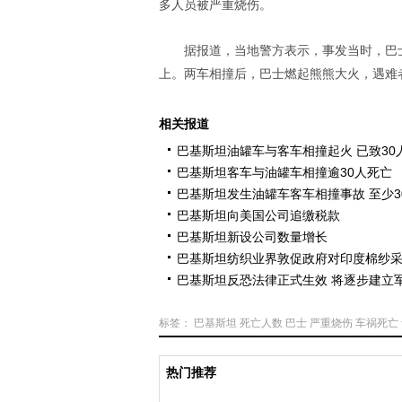
多人员被严重烧伤。
据报道，当地警方表示，事发当时，巴
上。两车相撞后，巴士燃起熊熊大火，遇难
相关报道
巴基斯坦油罐车与客车相撞起火 已致30
巴基斯坦客车与油罐车相撞逾30人死亡
巴基斯坦发生油罐车客车相撞事故 至少3
巴基斯坦向美国公司追缴税款
巴基斯坦新设公司数量增长
巴基斯坦纺织业界敦促政府对印度棉纱
巴基斯坦反恐法律正式生效 将逐步建立
标签：
巴基斯坦
死亡人数
巴士
严重烧伤
车祸死亡
热门推荐