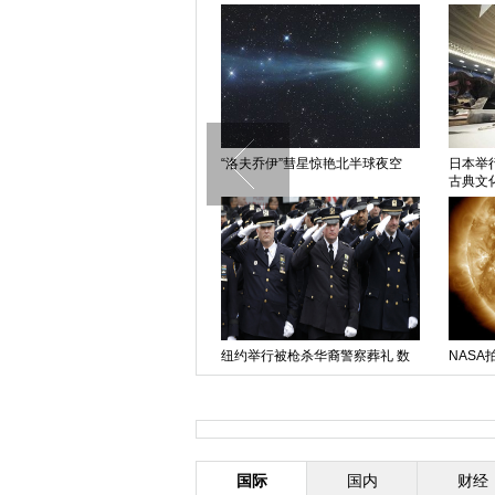
无济于事
“洛夫乔伊”彗星惊艳北半球夜空
日本举
古典文
巴黎杂志社遭袭12人丧生 多国多
纽约举行被枪杀华裔警察葬礼 数
NASA
方谴责
千警察民众参加
国际
国内
财经