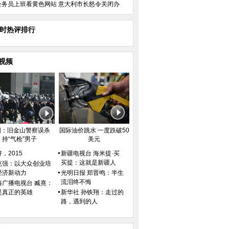
公务员上班看黄色网站 意大利市长怒令关闭办
小时热评排行
视频
国：旧金山警察误杀
国际油价跳水 一度跌破50
持“气枪”男子
美元
，2015
新疆电视台 海米提·买
买提：这就是新疆人
克强：以大众创业培
经济新动力
光明日报 郑晋鸣：半生
流泪终不悔
海广播电视台 臧熹：
是真正的英雄
新华社 孙铁翔：走过的
路，遇到的人