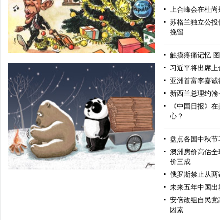
上合峰会在杜尚
苏格兰独立公投
挽留
触摸疼痛记忆 图
习近平将出席上
亚洲首富李嘉诚
新西兰总理约翰
《中国日报》在
心？
盘点各国中秋节
假期
澳洲房价高估全
价三成
俄罗斯禁止从两
未来五年中国出
安倍改组自民党
因素