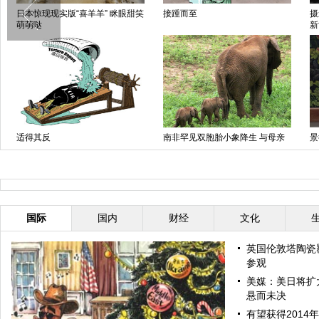
日本惊现现实版“喜羊羊” 眯眼甜笑
接踵而至
摄
萌萌哒
新
适得其反
南非罕见双胞胎小象降生 与母亲
景
形影不离受象群呵护
绸
国际
国内
财经
文化
英国伦敦塔陶瓷
参观
美媒：美日将扩
悬而未决
有望获得2014