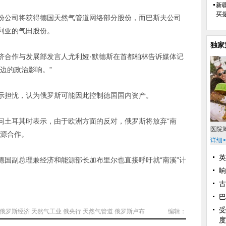
新
买
公司将获得德国天然气管道网络部分股份，而巴斯夫公司
利亚的气田股份。
独家
合作与发展部发言人尤利娅·默德斯在首都柏林告诉媒体记
边的政治影响。”
担忧，认为俄罗斯可能因此控制德国国内资产。
土耳其时表示，由于欧洲方面的反对，俄罗斯将放弃“南
医院
能源合作。
详细>
英
副总理兼经济和能源部长加布里尔也直接呼吁就“南溪”计
响
古
巴
受
俄罗斯经济
天然气工业
俄央行
天然气管道
俄罗斯卢布
编辑：
度