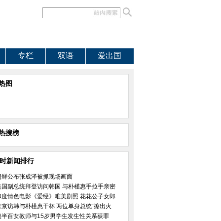
专栏
双语
爱出国
热图
热搜榜
小时新闻排行
朝鲜公布张成泽被抓现场画面
美国副总统拜登访问韩国 与朴槿惠手拉手亲密
印度情色电影《爱经》唯美剧照 花花公子女郎
普京访韩与朴槿惠干杯 两位单身总统“擦出火
澳半百女教师与15岁男学生发生性关系获罪