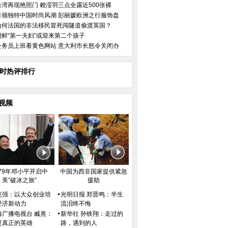
台湾再现艳照门 赖滢羽三点全露近500张裸
引领独特中国时尚风潮 彭丽媛欧洲之行服饰盘
为何法国的非法移民冒死闯隧道偷渡英国？
朝鲜“第一夫妇”或迎来第二个孩子
公务员上班看黄色网站 意大利市长怒令关闭办
小时热评排行
视频
979年邓小平开启中
中国为西非国家提供紧急
美“破冰之旅”
援助
克强：以大众创业培
光明日报 郑晋鸣：半生
经济新动力
流泪终不悔
海广播电视台 臧熹：
新华社 孙铁翔：走过的
是真正的英雄
路，遇到的人