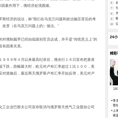
等因素作用下，俄经济处境困难。
斯经济的说法，称“我们在乌克兰问题和政治施压背后的考
）改变（在乌克兰问题上的）做法。”
24
俄制裁早已经由低级别官员达成，并不是“传统意义上”的
没有因果关系。
精彩
９９９年４月以来最高纪录后，俄央行１６日宣布把基准
幅下跌，跌幅最大时，欧元对卢布汇率超过１比１００，美
应对措施后，最近两天俄罗斯卢布汇率开始反弹，美元对卢
1
李
育
工企业巴斯夫公司宣布取消与俄罗斯天然气工业股份公司
上
谁