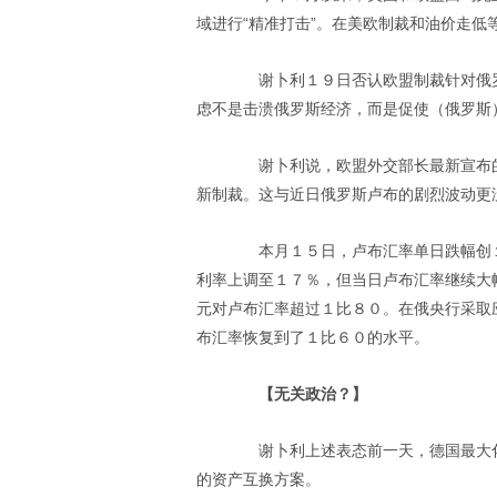
域进行“精准打击”。在美欧制裁和油价走低
谢卜利１９日否认欧盟制裁针对俄罗
虑不是击溃俄罗斯经济，而是促使（俄罗斯
谢卜利说，欧盟外交部长最新宣布的对
新制裁。这与近日俄罗斯卢布的剧烈波动更
本月１５日，卢布汇率单日跌幅创１
利率上调至１７％，但当日卢布汇率继续大
元对卢布汇率超过１比８０。在俄央行采取
布汇率恢复到了１比６０的水平。
【无关政治？】
谢卜利上述表态前一天，德国最大化
的资产互换方案。