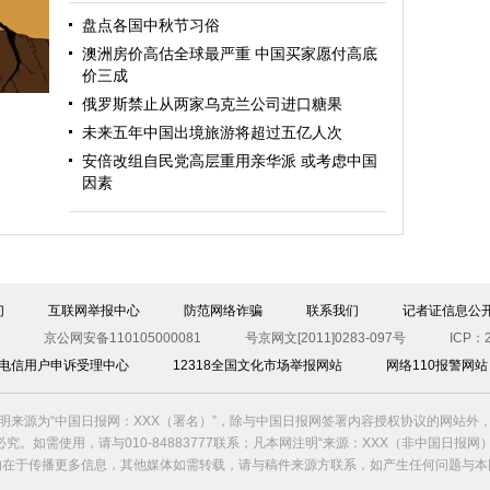
盘点各国中秋节习俗
澳洲房价高估全球最严重 中国买家愿付高底
价三成
俄罗斯禁止从两家乌克兰公司进口糖果
未来五年中国出境旅游将超过五亿人次
安倍改组自民党高层重用亲华派 或考虑中国
因素
们
互联网举报中心
防范网络诈骗
联系我们
记者证信息公
京公网安备110105000081
号京网文[2011]0283-097号
ICP：2
00电信用户申诉受理中心
12318全国文化市场举报网站
网络110报警网站
明来源为“中国日报网：XXX（署名）”，除与中国日报网签署内容授权协议的网站外
究。如需使用，请与010-84883777联系；凡本网注明“来源：XXX（非中国日报网
的在于传播更多信息，其他媒体如需转载，请与稿件来源方联系，如产生任何问题与本