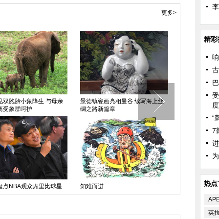
李
更多>
精彩
响
古
巴
受
见双胞胎小象降生 与母亲
景德镇瓷画亮相曼谷 续写海上丝
奥朗德身着传
度
离受象群呵护
绸之路新篇章
吐槽像喜剧演
“
7
进
为
热点
盘点NBA观众席里比球星
知难而进
一波未平一波
的观众
AP
英