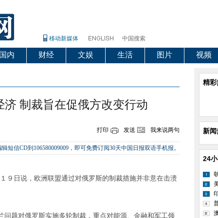
移动新媒体
中国搜索
国内
财经
文娱
生活
图片
视频
精彩
经济 制裁旨在促俄方改变行动
打印
发送
我来说两句
新闻
辑短信CD到106580009009，即可免费订阅30天中国日报双语手机报。
24
１９日说，欧洲联盟通过对俄罗斯的制裁措施并非意在击溃
。
问题对俄罗斯实施多轮制裁，重点对能源、金融和军工领