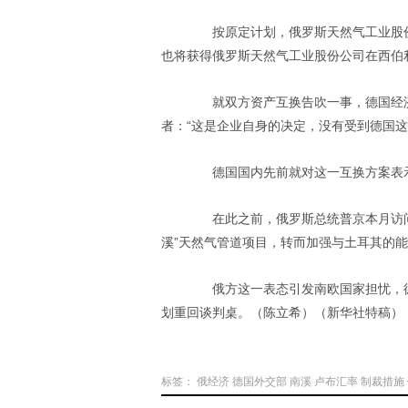
按原定计划，俄罗斯天然气工业股份
也将获得俄罗斯天然气工业股份公司在西伯
就双方资产互换告吹一事，德国经济
者：“这是企业自身的决定，没有受到德国这
德国国内先前就对这一互换方案表示
在此之前，俄罗斯总统普京本月访问
溪”天然气管道项目，转而加强与土耳其的
俄方这一表态引发南欧国家担忧，德国
划重回谈判桌。（陈立希）（新华社特稿）
标签：
俄经济
德国外交部
南溪
卢布汇率
制裁措施