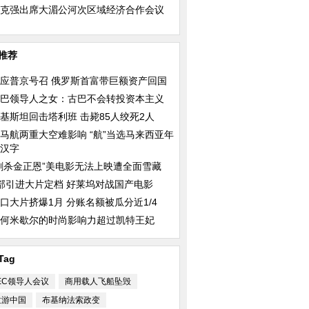
克强出席大湄公河次区域经济合作会议
推荐
应普京号召 俄罗斯首富带巨额资产回国
巴领导人之女：古巴不会转投资本主义
基斯坦回击塔利班 击毙85人绞死2人
马航两重大空难影响 “航”当选马来西亚年
统服装照曝光 网友
2014年越南小姐：从小女生蜕变
难达一致
汉字
员
成“花后”（图）
刺杀金正恩”美电影无法上映遭全面雪藏
部引进大片定档 好莱坞对战国产电影
口大片挤爆1月 分账名额被瓜分近1/4
何米歇尔的时尚影响力超过凯特王妃
Tag
又起
意大利民众抗议就业法案改革 与
冷暖自知
警方激烈冲突
EC领导人会议
商用载人飞船坠毁
拉游中国
布基纳法索政变