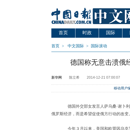
首页
时政
国际
首页
>
中文国际
>
国际滚动
德国称无意击溃俄
新华网
陈立希
2014-12-21 07:00:07
移动用户编
德国外交部女发言人萨乌桑·谢卜利
俄罗斯经济，而是希望促使俄方行动的改变
今年３月以来，美国和欧盟因乌克兰