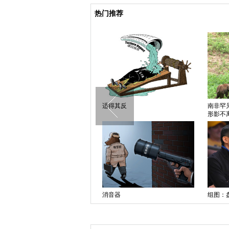
热门推荐
遮丑
适得其反
南非罕
形影不
摄影师黑白照片卖出780万澳元 刷
新世界纪录
消音器
组图：
还大牌