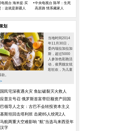
疆电视台 海米提·买
中央电视台 陈琴：生死
提：这就是新疆人
高原路 情系藏家人
策划
当地时间2014
年11月30日，
委内瑞拉加拉加
斯，超过5000
人参加色彩跑活
动，俊男靓女炫
彩狂欢，为儿童
筹款。
>
国民宅深夜遇火灾 鱼缸破裂灭火救人
应普京号召 俄罗斯首富带巨额资产回国
巴领导人之女：古巴不会转投资本主义
基斯坦回击塔利班 击毙85人绞死2人
马航两重大空难影响 “航”当选马来西亚年
汉字