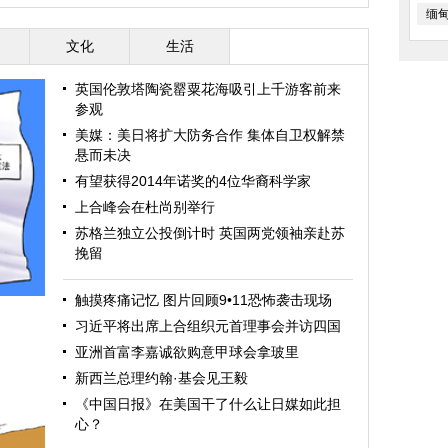
缅
文化
生活
英国伦敦塔陶瓷罂粟花海吸引上千游客前来
参观
美媒：美日将扩大防务合作 集体自卫权解禁
悬而未决
有望获得2014年诺奖的4位华裔科学家
上合峰会在杜尚别举行
苏格兰独立公投倒计时 英国两党领袖亲赴苏
挽留
触摸疼痛记忆 图片回顾9•11恐怖袭击现场
习近平将出席上合组织元首理事会并访四国
亚洲首富李嘉诚欲购意甲球会拿玻里
新西兰总理约翰·基会见王毅
《中国日报》在美国干了什么让日媒如此担
心？