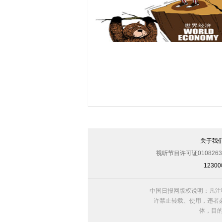
吃豆子
落井下石
关于我
视听节目许可证0108263
123
中国日报网版权说明：凡注
许禁止转载、使用，违者必
体，目