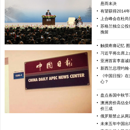
悬而未决
有望获得2014
上合峰会在杜尚
苏格兰独立公投
挽留
触摸疼痛记忆 图
习近平将出席上
亚洲首富李嘉诚
新西兰总理约翰
《中国日报》在
心？
盘点各国中秋节
习近平出席APEC工商领导人峰会并发表主旨演讲（图）
澳洲房价高估全
价三成
俄罗斯禁止从两
未来五年中国出