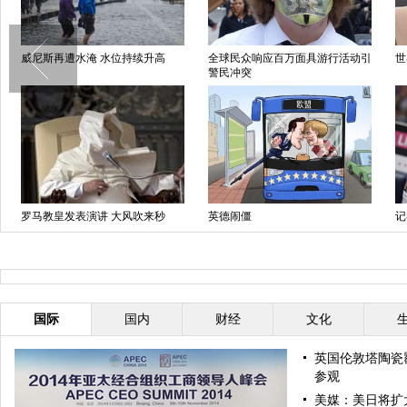
威尼斯再遭水淹 水位持续升高
全球民众响应百万面具游行活动引
世
警民冲突
罗马教皇发表演讲 大风吹来秒
英德闹僵
记
变“蒙面侠”
女
国际
国内
财经
文化
英国伦敦塔陶瓷
参观
美媒：美日将扩