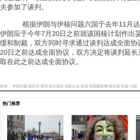
夫参加了谈判。
根据伊朗与伊核问题六国于去年11月达
伊朗应于今年7月20日之前就该国核计划作出
缓和制裁，双方同时寻求通过谈判达成全面协
20日之前达成全面协议，双方决定将谈判延长至
取在此之前达成全面协议。
标签：
伊核问题
奥巴马
谈判
很大差距
国际社会
会谈
美国国务卿
核武器
外媒
六国
热门推荐