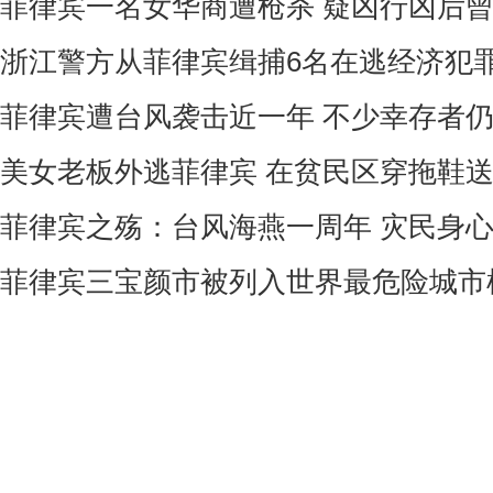
菲律宾一名女华商遭枪杀 疑凶行凶后
浙江警方从菲律宾缉捕6名在逃经济犯
菲律宾遭台风袭击近一年 不少幸存者
美女老板外逃菲律宾 在贫民区穿拖鞋
菲律宾之殇：台风海燕一周年 灾民身
菲律宾三宝颜市被列入世界最危险城市