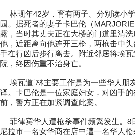
林现年42岁，育有两子。分别读小
园。​据死者的妻子卡巴伦（MARJORIE
露，当时其丈夫正在大楼的门道里清洗
他，近距离向他连开三枪，两枪击中头
手在行凶后步行离去。附近邻居将埃瓦
院，终因伤重不治身亡。
埃瓦道˙林主要工作是为一些华人朋
译。卡巴伦是一位家庭妇女，对凶手的
前，警方正在加紧调查此案。
菲律宾华人遭枪杀事件频繁发生。8
尼拉市一名女华商在店中遭一名华人枪