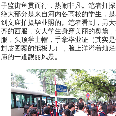
子监街鱼贯而行，热闹非凡。笔者打探
绝大部分是来自河内各高校的学生，是
到文庙拍摄毕业照的。笔者看到，男大
齐的西服，女大学生身穿美丽的奥黛，
服，头顶学士帽，手拿毕业证（其实是
封皮图案的纸板儿），脸上洋溢着灿烂
庙的一道靓丽风景。