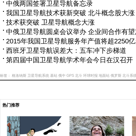
中俄两国签署卫星导航备忘录
我国卫星导航技术获新突破 北斗概念股大涨
技术获突破 卫星导航概念大涨
中俄卫星导航圆桌会议举办 企业间合作有望
2015年我国卫星导航服务年产值将超2250
西班牙卫星导航误差大：五车冲下步梯道
第四届中国卫星导航学术年会今日在汉召开
标签：
格洛纳斯
卫星导航系统
基站
俄中
GPS
北斗
环球时报
地面站
俄罗斯
北斗系
热门推荐