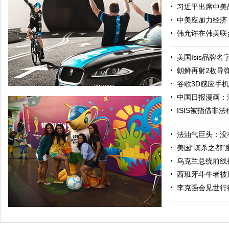
习近平出席中美
中美应加力经济
韩允许在韩美联
美国Isis品牌
朝鲜再射2枚导
谷歌3D感应手
中国日报漫画：
ISIS被指借非
法油气巨头：没
美国“谋杀之都
乌克兰总统前线
西班牙斗牛者被
环法冠军海底骑车超帅 成骑车过英吉利海峡隧道第一人
李克强会见世行