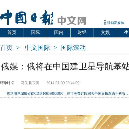
移动新媒体
首页
国际
国内
财经
文娱
生
首页
>
中文国际
>
国际滚动
俄媒：俄将在中国建卫星导航基站 
环球时报
马俊 柳玉鹏
2014-07-09 08:44:00
移动用户编辑短信CD到106580009009，即可免费订阅30天中国日报双语手