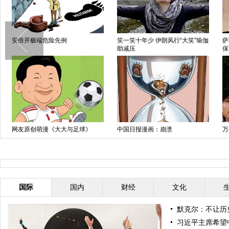
安倍开极端危险先例
笑一笑十年少 伊朗风行“大笑”瑜伽
萨
助减压
保
网友原创萌漫《大大与足球》
中国日报漫画：崩溃
万
集
国际
国内
财经
文化
默克尔：不让历
习近平主席希望