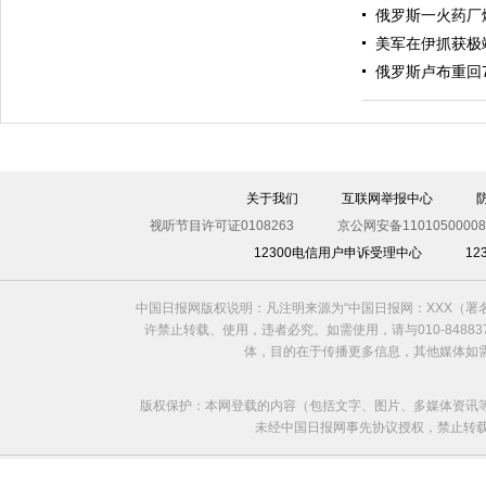
俄罗斯一火药厂
美军在伊抓获极
俄罗斯卢布重回
众怒
关于我们
互联网举报中心
视听节目许可证0108263
京公网安备11010500008
12300电信用户申诉受理中心
1
中国日报网版权说明：凡注明来源为“中国日报网：XXX（
许禁止转载、使用，违者必究。如需使用，请与010-8488
体，目的在于传播更多信息，其他媒体如
版权保护：本网登载的内容（包括文字、图片、多媒体资讯
未经中国日报网事先协议授权，禁止转载使用。给