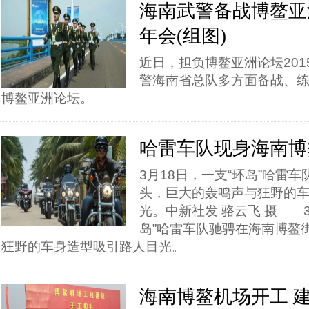
海南武警备战博鳌亚洲
年会(组图)
近日，担负博鳌亚洲论坛20
警海南省总队多方面备战、
博鳌亚洲论坛。
哈雷车队现身海南博
3月18日，一支“环岛”哈雷
头，巨大的轰鸣声与狂野的
光。中新社发 骆云飞 摄 3
岛”哈雷车队驰骋在海南博鳌
狂野的车身造型吸引路人目光。
海南博鳌机场开工 