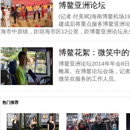
博鳌亚洲论坛
(记者 付美斌)海南博鳌机场
建成后将重点服务博鳌亚洲
海市中原镇，距琼海市区12公里，距博鳌亚洲论坛永
博鳌花絮：微笑中的
博鳌亚洲论坛2014年年会8
帷幕。在博鳌论坛会场，记
微笑在服务的工作人员。
热门推荐