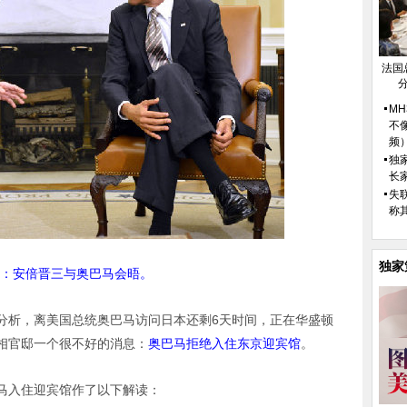
法国
M
不
频
独
长
失
称
独家
：安倍晋三与奥巴马会晤。
媒分析，离美国总统奥巴马访问日本还剩6天时间，正在华盛顿
相官邸一个很不好的消息：
奥巴马拒绝入住东京迎宾馆
。
马入住迎宾馆作了以下解读：