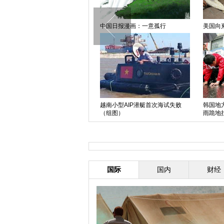
中国日报漫画：一意孤行
美国向柬埔寨归还遭掠夺佛像
越南小型AIP潜艇首次海试失败
韩国地方选举今日举行 郑梦准
（组图）
雨跪地拉票
国际
国内
财经