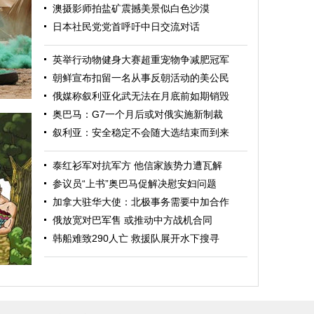
澳摄影师拍盐矿震撼美景似白色沙漠
日本社民党党首呼吁中日交流对话
英举行动物健身大赛超重宠物争减肥冠军
朝鲜宣布扣留一名从事反朝活动的美公民
俄媒称叙利亚化武无法在月底前如期销毁
奥巴马：G7一个月后或对俄实施新制裁
叙利亚：安全稳定不会随大选结束而到来
泰红衫军对抗军方 他信家族势力遭瓦解
参议员“上书”奥巴马促解决慰安妇问题
加拿大驻华大使：北极事务需要中加合作
俄放宽对巴军售 或推动中方战机合同
力量
韩船难致290人亡 救援队展开水下搜寻