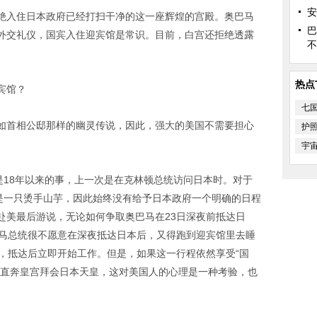
安
绝入住日本政府已经打扫干净的这一座辉煌的宫殿。奥巴马
巴
外交礼仪，国宾入住迎宾馆是常识。目前，白宫还拒绝透露
不
热点
宾馆？
七
如首相公邸那样的幽灵传说，因此，强大的美国不需要担心
护
宇
是18年以来的事，上一次是在克林顿总统访问日本时。对于
觉是一只烫手山芋，因此始终没有给予日本政府一个明确的日程
赴美最后游说，无论如何争取奥巴马在23日深夜前抵达日
巴马总统很不愿意在深夜抵达日本后，又得跑到迎宾馆里去睡
，抵达后立即开始工作。但是，如果这一行程依然享受“国
得直奔皇宫拜会日本天皇，这对美国人的心理是一种考验，也