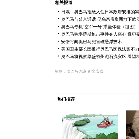
相关报道
日媒：奥巴马拒绝入住日本政府安排的
奥巴马与普京通话 促乌亲俄集团放下武
奥巴马专机“空军一号”乘坐体验（组图）
奥巴马称堪萨斯枪击事件令人痛心 嫌犯
安倍将向奥巴马兜售磁悬浮技术
美国卫生部长因推行奥巴马医保法案不
奥巴马将视察华盛顿州泥石流灾区 看望
标签：
奥巴马
东京
宾馆
安倍
热门推荐