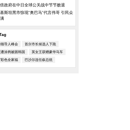
倍政府在中日全球公关战中节节败退
基斯坦黑市惊现“奥巴马”代言伟哥 引民众
满
Tag
国领导人峰会
首尔市长候选人下跪
照遭涂鸦被困韩国
英女王获赠豪华马车
宙彩色全家福
巴沙尔连任叙总统