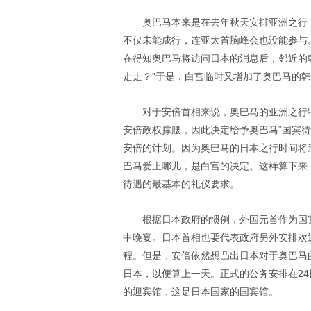
奥巴马本来是在去年秋天安排亚洲之行
不仅未能成行，连亚太首脑峰会也没能参与
在得知奥巴马将访问日本的消息后，邻近的
走走？”于是，白宫临时又增加了奥巴马的
对于安倍首相来说，奥巴马的亚洲之行
安倍政权撑腰，因此决定给予奥巴马“国宾
安倍的计划。因为奥巴马的日本之行时间将
巴马爱上哪儿，是白宫的决定。这样算下来
待遇的最基本的礼仪要求。
根据日本政府的惯例，外国元首作为国
中晚宴。日本首相也要代表政府另外安排欢迎
程。但是，安倍依然想凸出日本对于奥巴马的
日本，以便算上一天。正式的公务安排在24
的迎宾馆，这是日本国家的国宾馆。