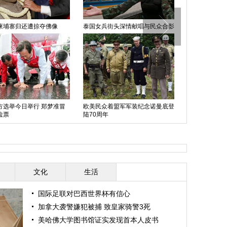
泰国女兵街头深情献唱与民众合影
摄影师微距揭秘昆虫世界：如外星
生物（组图）
冒
欧美民众着盟军军装纪念诺曼底登
陆70周年
西班牙最美王储妃着装盘点
文化
生活
国际足联对巴西世界杯有信心
加拿大袭警嫌犯被捕 致皇家骑警3死
美哈佛大学图书馆证实发现首本人皮书