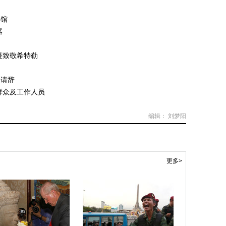
宾馆
器
疑致敬希特勒
力请辞
群众及工作人员
编辑： 刘梦阳
更多>