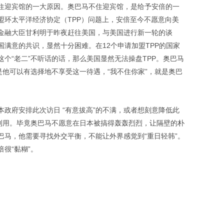
住迎宾馆的一大原因。奥巴马不住迎宾馆，是给予安倍的一
盟环太平洋经济协定（TPP）问题上，安倍至今不愿意向美
金融大臣甘利明于昨夜赶往美国，与美国进行新一轮的谈
满意的共识，显然十分困难。在12个申请加盟TPP的国家
个“老二”不听话的话，那么美国显然无法操盘TPP。奥巴马
是他可以有选择地不享受这一待遇，“我不住你家”，就是奥巴
政府安排此次访日 “有意拔高”的不满，或者想刻意降低此
交利用。毕竟奥巴马不愿意在日本被搞得轰轰烈烈，让隔壁的朴
巴马，他需要寻找外交平衡，不能让外界感觉到“重日轻韩”。
很“黏糊”。