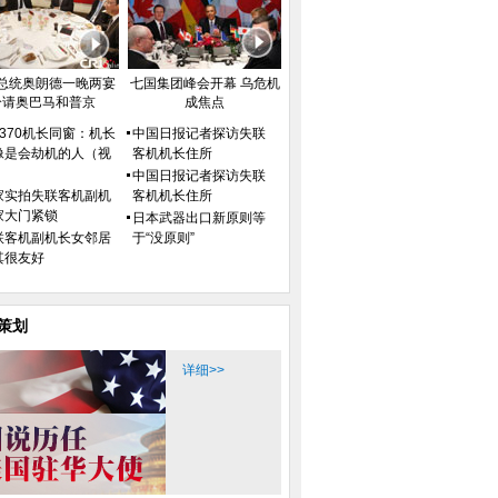
总统奥朗德一晚两宴
七国集团峰会开幕 乌危机
分请奥巴马和普京
成焦点
H370机长同窗：机长
中国日报记者探访失联
像是会劫机的人（视
客机机长住所
）
中国日报记者探访失联
家实拍失联客机副机
客机机长住所
家大门紧锁
日本武器出口新原则等
联客机副机长女邻居
于“没原则”
其很友好
策划
详细>>