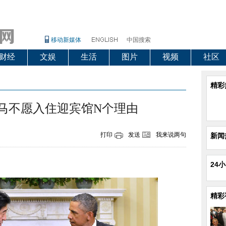
移动新媒体
中国搜索
财经
文娱
生活
图片
视频
社区
精彩
马不愿入住迎宾馆N个理由
打印
发送
我来说两句
新闻
24
精彩