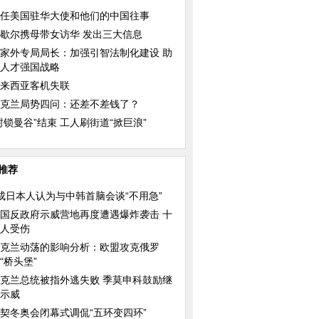
任美国驻华大使和他们的中国往事
歇尔携母带女访华 发出三大信息
家外专局局长：加强引智法制化建设 助
人才强国战略
来西亚客机失联
克兰局势四问：还差不差钱了？
封锁曼谷”结束 工人刷街道“掀巨浪”
推荐
成日本人认为与中韩首脑会谈“不用急”
国反政府示威营地再度遭遇爆炸袭击 十
人受伤
克兰动荡的影响分析：欧盟攻克俄罗
“桥头堡”
克兰总统被指外逃失败 季莫申科鼓励继
示威
契冬奥会闭幕式调侃“五环变四环”