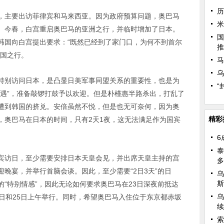
历
，主要出访菲律宾和马来西亚。因为政府预算问题，奥巴马
米
。今春，白宫重启奥巴马的亚洲之行，并临时增加了日本。
国
韩国向白宫提出要求：“既然已经到了家门口，为何不到首尔
推
韩国之行。
马
乌
特别访问日本，是凸显日美军事同盟关系的重要性，也是为
“
待遇”，准备敲锣打鼓予以欢迎。但是朴槿惠半路杀出，打乱了
遭到韩国的挤兑。安倍虽然不悦，但是也无可奈何，因为奥
精彩
，奥巴马在日本的时间，只有2天1夜，这无法满足作为国宾
6
泰
宾访日，至少需要安排日本天皇会见，并出席天皇主持的宫
多
晚宴，并举行首脑会谈。因此，至少需要“2日3天”的日
乌
斯
“特别情感”，因此无论如何要求奥巴马在23日深夜前抵达
乌
日和25日上午举行。同时，希望奥巴马入住位于东京都赤坂
续
索