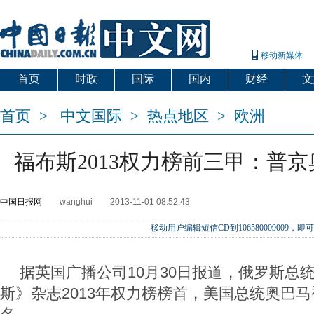
移动新媒体
首页
时政
国际
国内
财经
文
首页
>
中文国际
>
热点地区
>
欧洲
福布斯2013权力榜前三甲：普
中国日报网
wanghui
2013-11-01 08:52:43
移动用户编辑短信CD到106580009009
据英国广播公司10月30日报道，俄罗斯总
斯》杂志2013年权力榜榜首，美国总统奥巴