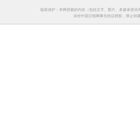
版权保护：本网登载的内容（包括文字、图片、多媒体资讯
未经中国日报网事先协议授权，禁止转载使用。给