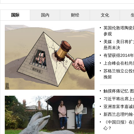
国际
国内
财经
文化
英国伦敦塔陶瓷
参观
美媒：美日将扩
悬而未决
有望获得2014
上合峰会在杜尚
苏格兰独立公投
挽留
触摸疼痛记忆 图
习近平将出席上
亚洲首富李嘉诚
新西兰总理约翰
《中国日报》在
心？