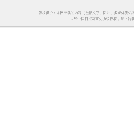
版权保护：本网登载的内容（包括文字、图片、多媒体资讯
未经中国日报网事先协议授权，禁止转载使用。给