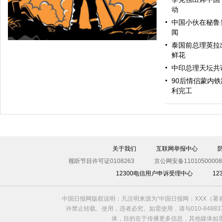
动
欠缺反省
中国小伙在秘鲁当
闻
泰国前总理英拉
鲜花
中印总理天坛共
90后情侣蒙内
利完工
救火英雄
关于我们
互联网举报中心
视听节目许可证0108263
京公网安备11010500008
12300电信用户申诉受理中心
1
中国日报网版权说明：凡注明来源为“中国日报网：XXX（
许禁止转载、使用，违者必究。如需使用，请与010-8488
体，目的在于传播更多信息，其他媒体如