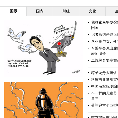
国际
国内
财经
文化
我驻索马里使馆
回国
记者探访恐袭后
李亚鹏与女儿变“
习近平会见出席
表团团长
二战著名要塞布列
粽子龙舟大蒸饼
格鲁吉亚遭洪灾
中国海军舰艇编
不一样的儿童节
童年
荷兰迎首个巨型
李克强出席中国