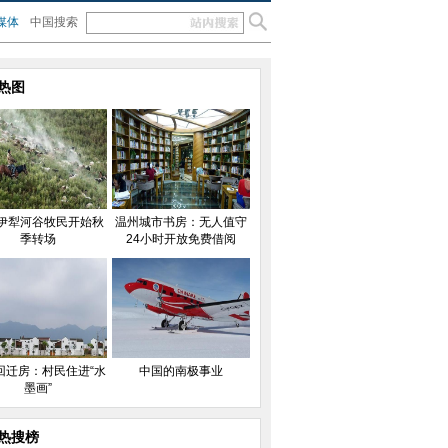
媒体
中国搜索
热图
伊犁河谷牧民开始秋
温州城市书房：无人值守
季转场
24小时开放免费借阅
回迁房：村民住进“水
中国的南极事业
墨画”
热搜榜