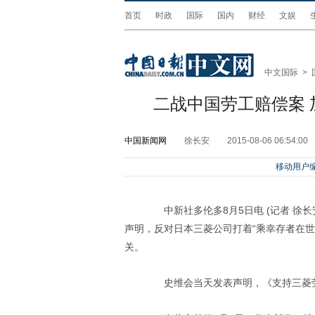
首页
时政
国际
国内
财经
文娱
中文国际
>
二战中国劳工赔偿案
中国新闻网
徐长安
2015-08-06 06:54:00
移动用户编
中新社多伦多8月5日电 (记者 徐长
声明，反对日本三菱公司打着“乘幸存者在
关。
史维会当天发表声明，《支持三菱劳