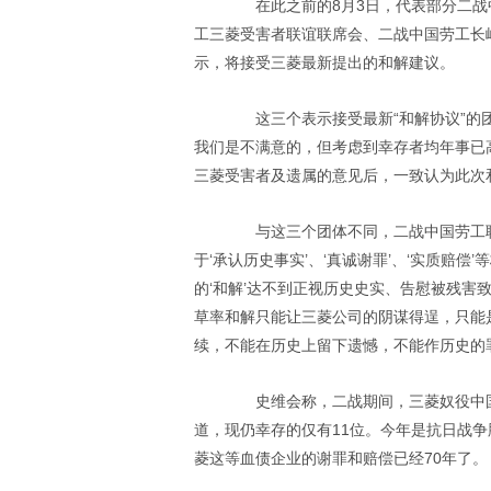
在此之前的8月3日，代表部分二战中
工三菱受害者联谊联席会、二战中国劳工长
示，将接受三菱最新提出的和解建议。
这三个表示接受最新“和解协议”的团
我们是不满意的，但考虑到幸存者均年事已
三菱受害者及遗属的意见后，一致认为此次
与这三个团体不同，二战中国劳工联合
于‘承认历史事实’、‘真诚谢罪’、‘实质赔
的‘和解’达不到正视历史史实、告慰被残害
草率和解只能让三菱公司的阴谋得逞，只能
续，不能在历史上留下遗憾，不能作历史的
史维会称，二战期间，三菱奴役中国劳工
道，现仍幸存的仅有11位。今年是抗日战争
菱这等血债企业的谢罪和赔偿已经70年了。