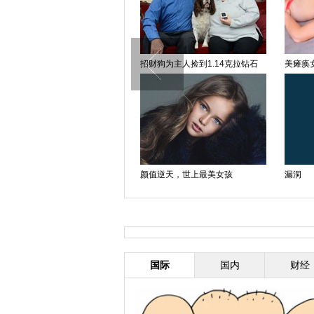
新宠儿
招财狗为主人捡到1.14克拉钻石
美瘫痪
握手
颜值逆天，世上最美女孩
漏洞
国际
国内
财经