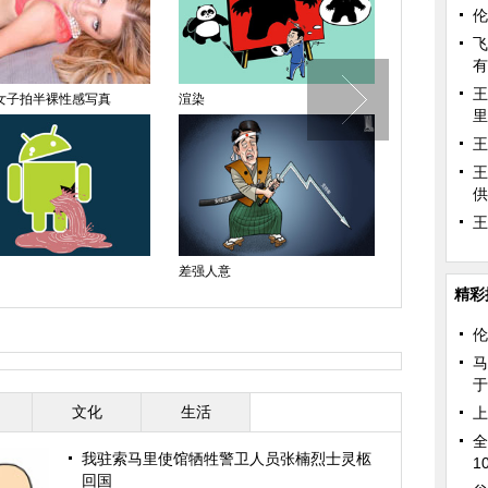
伦
飞
有
王
女子拍半裸性感写真
渲染
没有公主病的
里
王
王
供
王
差强人意
盲人摸象
精彩
伦
马
于
文化
生活
上
全
我驻索马里使馆牺牲警卫人员张楠烈士灵柩
1
回国