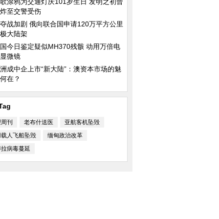
歌涂鸦为交通灯庆101岁生日 发明之初曾
炸至交警受伤
夺战加剧 俄向联合国申请120万平方公里
极大陆架
国今日鉴定疑似MH370残骸 动用万倍电
显微镜
洲成中企上市“新大陆”：澳资本市场的魅
何在？
Tag
理周刊
老布什送医
亚航客机坠毁
用载人飞船坠毁
缅甸政治改革
博拉病毒蔓延