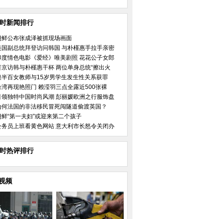
小时新闻排行
朝鲜公布张成泽被抓现场画面
美国副总统拜登访问韩国 与朴槿惠手拉手亲密
印度情色电影《爱经》唯美剧照 花花公子女郎
普京访韩与朴槿惠干杯 两位单身总统“擦出火
澳半百女教师与15岁男学生发生性关系获罪
台湾再现艳照门 赖滢羽三点全露近500张裸
引领独特中国时尚风潮 彭丽媛欧洲之行服饰盘
为何法国的非法移民冒死闯隧道偷渡英国？
朝鲜“第一夫妇”或迎来第二个孩子
公务员上班看黄色网站 意大利市长怒令关闭办
小时热评排行
视频