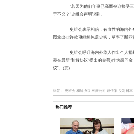
“若因为他们年事已高而被迫接受三菱
于不义？”史维会声明说到。
史维会表示相信，有血性的海内外华人
图拿出些许款项继续掩盖史实，草率了断罪
史维会呼吁海内外华人作出个人捐献，
菱在最新“和解协议”提出的金额)作为慰问
议”。(完)
标签：
史维会
和解协议
三菱公司
赔偿案
反对日本
热门推荐