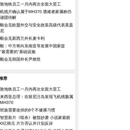
敦地铁员工一月内再次全面大罢工
机残片确认属于MH370 遇难者家属称仍
谜团待解
毅会见欧盟外交与安全政策高级代表莫盖
希腊小公主
省亲
饥荒
尼
毅会见新西兰外长麦卡利
毅：中方将向东南亚等发展中国家提
“最需要的”基础设施
毅会见韩国外长尹炳世
危险信号
井喷
推荐
敦地铁员工一月内再次全面大罢工
来西亚总理：在留尼汪岛发现飞机残骸属
MH370
班族需要改掉的8个不健康习惯
智贤新片《暗杀》被指抄袭 小说家索赔
00亿韩元 片方否认并计划反诉