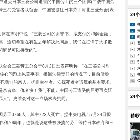
遭受日本三菱公司迫害的中国劳工的三个团体(二战中国劳
崎三岛受害者联谊会、中国被掳往日本劳工河北三菱分会)表
24
体在声明中说，“三菱公司的谢罪书、拟支付的和解金额，
高，迫切希望在有生之年解决此问题，我们在征询了大多数
和解是可以接受的”。
会三菱劳工分会于8月2日发表声明称，“在三菱公司对
偿’等核心问题上掩盖事实、推卸法律责任的情况下，目前所称
致死我们的亲人、抚慰幸存者、安抚死难者遗属的基本要求。
是亲者痛、仇者快！我们不能让中国劳工遭受的屈辱再次延
24
罪人”。史维会对这一立场极表赞同。
3765人，其中722人死亡；据中央电视台7月24日报
精彩
胜利70周年，也就是说这些被强掳的劳工等待日本政府和三