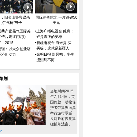
国：旧金山警察误杀
国际油价跳水 一度跌破50
持“气枪”男子
美元
国共产党霸气国际英
上海广播电视台 臧熹：
宣传片走红(视频)
谁是真正的英雄
，2015
新疆电视台 海米提·买
买提：这就是新疆人
克强：以大众创业培
经济新动力
光明日报 郑晋鸣：半生
流泪终不悔
策划
当地时间2015
年7月14日，英
国伦敦，动物保
护者带狐狸面具
举行游行示威，
反对政府恢复狐
狸捕杀法案。
>