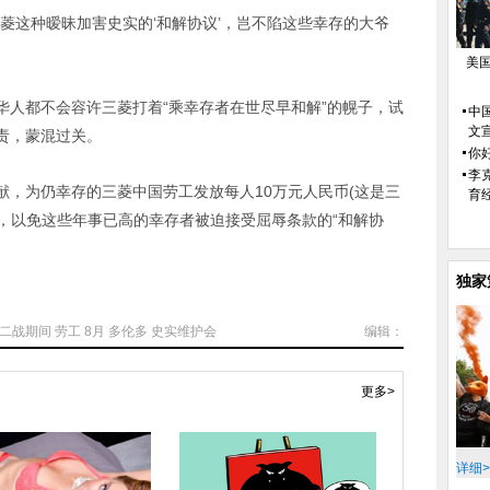
这种暧昧加害史实的‘和解协议’，岂不陷这些幸存的大爷
美
都不会容许三菱打着“乘幸存者在世尽早和解”的幌子，试
中
文
责，蒙混过关。
你好
李
为仍幸存的三菱中国劳工发放每人10万元人民币(这是三
育
金，以免这些年事已高的幸存者被迫接受屈辱条款的“和解协
独家
二战期间
劳工
8月
多伦多
史实维护会
编辑：
更多>
详细>