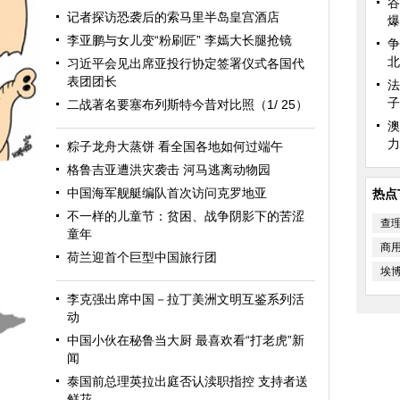
谷
记者探访恐袭后的索马里半岛皇宫酒店
爆
李亚鹏与女儿变“粉刷匠” 李嫣大长腿抢镜
争
北
习近平会见出席亚投行协定签署仪式各国代
表团团长
法
子
二战著名要塞布列斯特今昔对比照（1/ 25）
澳
力
粽子龙舟大蒸饼 看全国各地如何过端午
格鲁吉亚遭洪灾袭击 河马逃离动物园
中国海军舰艇编队首次访问克罗地亚
热点
不一样的儿童节：贫困、战争阴影下的苦涩
查
童年
商
荷兰迎首个巨型中国旅行团
埃
李克强出席中国－拉丁美洲文明互鉴系列活
动
中国小伙在秘鲁当大厨 最喜欢看“打老虎”新
闻
泰国前总理英拉出庭否认渎职指控 支持者送
鲜花