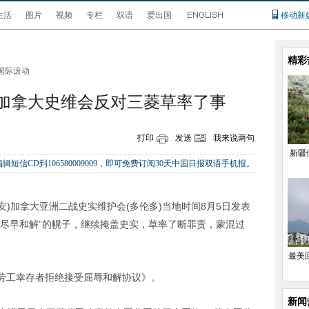
生活
图片
视频
专栏
双语
爱出国
移动新
精彩
国际滚动
 加拿大史维会反对三菱草率了事
打印
发送
我来说两句
新疆
辑短信CD到106580009009，即可免费订阅30天中国日报双语手机报。
安)加拿大亚洲二战史实维护会(多伦多)当地时间8月5日发表
世尽早和解”的幌子，继续掩盖史实，草率了断罪责，蒙混过
最美
工幸存者拒绝接受屈辱和解协议》。
新闻