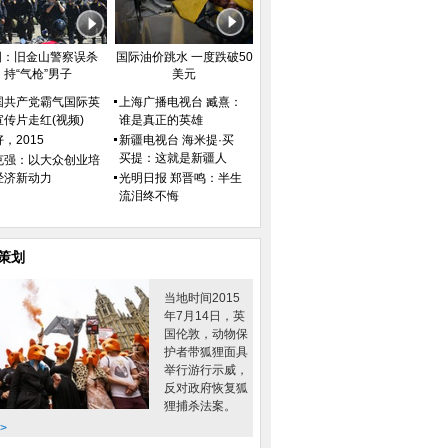
井喷
称兄道弟
国：旧金山警察误杀
国际油价跳水 一度跌破50
持“气枪”男子
美元
国共产党霸气国际英
上海广播电视台 臧熹：
宣传片走红(视频)
谁是真正的英雄
，2015
新疆电视台 海米提·买
买提：这就是新疆人
克强：以大众创业培
经济新动力
光明日报 郑晋鸣：半生
流泪终不悔
新宠儿
炸弹
策划
当地时间2015
年7月14日，英
国伦敦，动物保
护者带狐狸面具
举行游行示威，
反对政府恢复狐
狸捕杀法案。
>