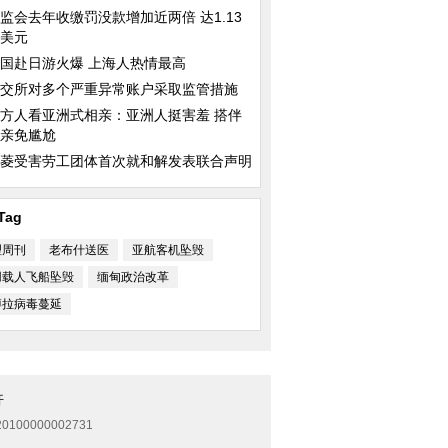
监会去年收缴罚没款增加近两倍 达1.13
美元
国赴日游火爆 上海人热情最高
交所对多个严重异常账户采取监管措施
方人看亚洲式相亲：亚洲人挺害羞 搭伴
亲免尴尬
菱受害劳工团体首次就和解发表联合声明
Tag
理周刊
老布什送医
亚航客机坠毁
用载人飞船坠毁
缅甸政治改革
博拉病毒蔓延
开
0100000002731