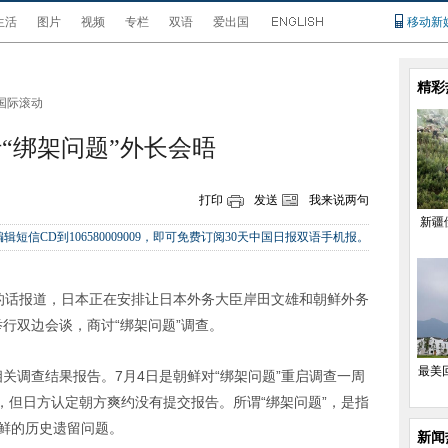
生活
图片
视频
专栏
双语
爱出国
移动新
精彩
国际滚动
“绑架问题”外长会晤
打印
发送
我来说两句
新疆
辑短信CD到106580009009，即可免费订阅30天中国日报双语手机报。
员的话报道，日本正在安排让日本外务大臣岸田文雄和朝鲜外务
行双边会谈，商讨“绑架问题”调查。
最美
关调查结果报告。7月4日是朝鲜对“绑架问题”重启调查一周
，但日方认定朝方爽约没有提交报告。所谓“绑架问题”，是指
朝鲜的历史遗留问题。
新闻