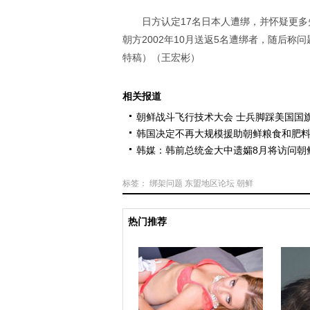
日方认定17名日本人遭绑，并怀疑更多
朝方2002年10月送返5名遭绑者，随后称
特稿）（王宏彬）
相关报道
朝鲜战斗飞行技术大会 士兵脚踩美国国
韩国决定不再大规模援助朝鲜粮食和肥
韩媒：韩前总统金大中遗孀8月将访问朝
标签：
绑架问题
东盟地区论坛
朝鲜
热门推荐