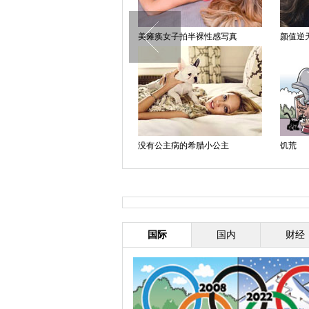
美瘫痪女子拍半裸性感写真
颜值逆
没有公主病的希腊小公主
饥荒
国际
国内
财经