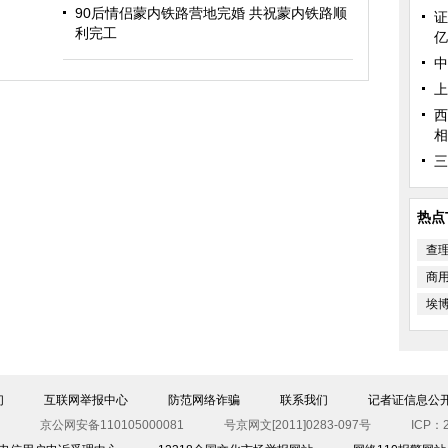
90后情侣蒙内铁路营地完婚 共祝蒙内铁路顺
证
利完工
亿
中
上
西
相
三
热点
查
商
埃
们
互联网举报中心
防范网络诈骗
联系我们
记者证信息公
京公网安备110105000081
号京网文[2011]0283-097号
ICP：2