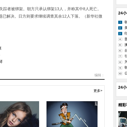
失踪者被绑架。朝方只承认绑架13人，并称其中8人死亡。
24
问题已解决。日方则要求继续调查其余12人下落。（新华社微
旗
料
鲜
编辑：
24
更多>
精彩