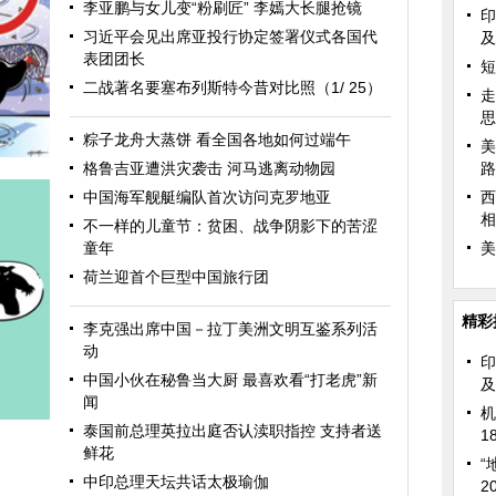
李亚鹏与女儿变“粉刷匠” 李嫣大长腿抢镜
印
习近平会见出席亚投行协定签署仪式各国代
及
表团团长
短
二战著名要塞布列斯特今昔对比照（1/ 25）
走
思
粽子龙舟大蒸饼 看全国各地如何过端午
美
格鲁吉亚遭洪灾袭击 河马逃离动物园
路
中国海军舰艇编队首次访问克罗地亚
西
相
不一样的儿童节：贫困、战争阴影下的苦涩
童年
美
荷兰迎首个巨型中国旅行团
精彩
李克强出席中国－拉丁美洲文明互鉴系列活
动
印
中国小伙在秘鲁当大厨 最喜欢看“打老虎”新
及
闻
机
泰国前总理英拉出庭否认渎职指控 支持者送
1
鲜花
“
中印总理天坛共话太极瑜伽
2