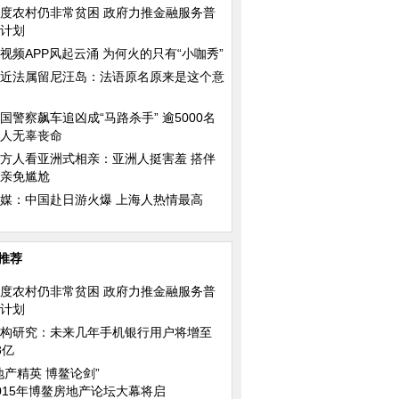
度农村仍非常贫困 政府力推金融服务普
计划
视频APP风起云涌 为何火的只有“小咖秀”
近法属留尼汪岛：法语原名原来是这个意
国警察飙车追凶成“马路杀手” 逾5000名
人无辜丧命
方人看亚洲式相亲：亚洲人挺害羞 搭伴
亲免尴尬
媒：中国赴日游火爆 上海人热情最高
推荐
度农村仍非常贫困 政府力推金融服务普
计划
构研究：未来几年手机银行用户将增至
8亿
地产精英 博鳌论剑”
015年博鳌房地产论坛大幕将启