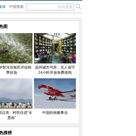
媒体
中国搜索
热图
伊犁河谷牧民开始秋
温州城市书房：无人值守
季转场
24小时开放免费借阅
回迁房：村民住进“水
中国的南极事业
墨画”
热搜榜