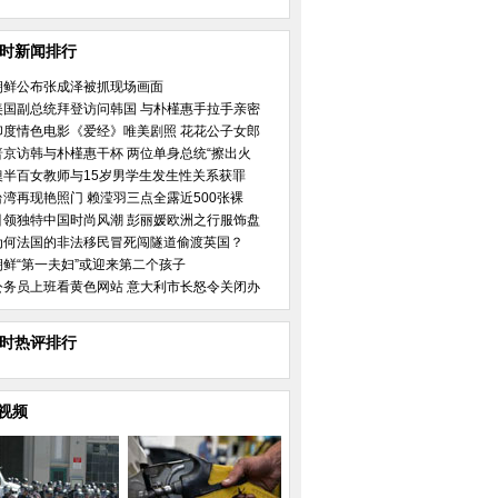
小时新闻排行
朝鲜公布张成泽被抓现场画面
美国副总统拜登访问韩国 与朴槿惠手拉手亲密
印度情色电影《爱经》唯美剧照 花花公子女郎
普京访韩与朴槿惠干杯 两位单身总统“擦出火
澳半百女教师与15岁男学生发生性关系获罪
台湾再现艳照门 赖滢羽三点全露近500张裸
引领独特中国时尚风潮 彭丽媛欧洲之行服饰盘
为何法国的非法移民冒死闯隧道偷渡英国？
朝鲜“第一夫妇”或迎来第二个孩子
公务员上班看黄色网站 意大利市长怒令关闭办
小时热评排行
视频