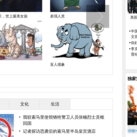
天，世上最美女孩
差强人意
危险信号
美
中
文
你好
李
育
盲人摸象
危险游戏
独家
文化
生活
我驻索马里使馆牺牲警卫人员张楠烈士灵柩
回国
记者探访恐袭后的索马里半岛皇宫酒店
详细>