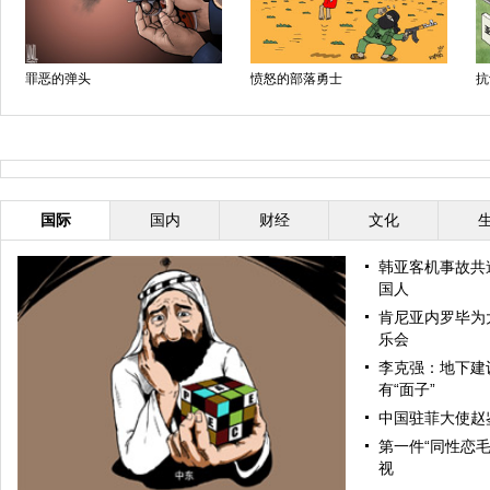
罪恶的弹头
愤怒的部落勇士
抗
国际
国内
财经
文化
韩亚客机事故共造
国人
肯尼亚内罗毕为
乐会
李克强：地下建
有“面子”
中国驻菲大使赵
第一件“同性恋毛
视