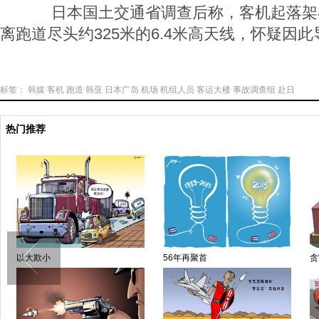
日本国土交通省调查后称，客机起落架
离跑道尽头约325米的6.4米高天线，怀疑因
标签：
韩媒
客机
跑道
韩亚
日本广岛
机场
机组人员
客运大楼
事故调查组
赴日
热门推荐
以大欺小
56年再聚首
贪