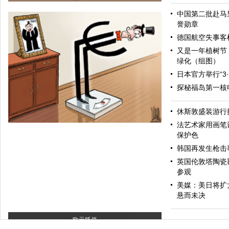
中国第二批赴马
誉勋章
德国航空失事客机
又是一年植树节
绿化（组图）
日本官方举行“3
探秘福岛第一核
中东和平
休斯敦盛装游行
法艺术家用画笔让
保护色
韩国再发生枪击
英国伦敦塔陶瓷
参观
美媒：美日将扩
悬而未决
欧元贬值