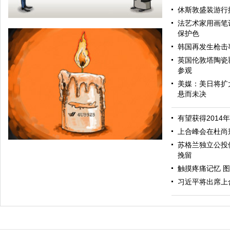
休斯敦盛装游行
法艺术家用画笔让
保护色
韩国再发生枪击
英国伦敦塔陶瓷
参观
美媒：美日将扩
悬而未决
握手在即
有望获得2014
上合峰会在杜尚
苏格兰独立公投
挽留
触摸疼痛记忆 图
习近平将出席上