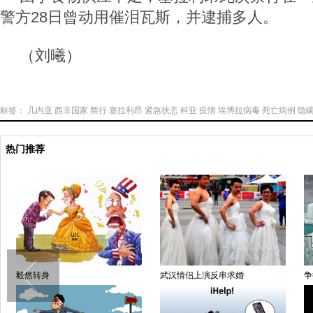
警方28日曾动用催泪瓦斯，并逮捕多人。
（刘曦）
标签：
几内亚
西非国家
禁行
塞拉利昂
紧急状态
科亚
疫情
埃博拉病毒
死亡病例
隐
热门推荐
毅然转身
武汉情侣上演反串求婚
争