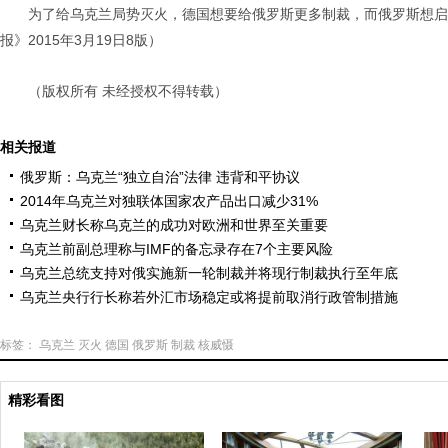
为了给乌克兰局势灭火，德国想要给俄罗斯更多制裁，而俄罗斯想启动
报》2015年3月19日8版）
（版权所有 未经授权不得转载）
相关报道
俄罗斯：乌克兰“独立自治”法律 违背和平协议
2014年乌克兰对独联体国家农产品出口减少31%
乌克兰财长称乌克兰的成功对欧洲和世界至关重要
乌克兰前副总理称与IMF的备忘录存在7个主要风险
乌克兰总统支持对俄实施新一轮制裁并将现行制裁执行至年底
乌克兰央行行长称若外汇市场稳定或将提前取消行政管制措施
标签：
乌克兰
灭火
德国
俄罗斯
制裁
核威慑
精彩看图