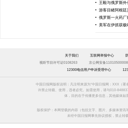
王毅与俄罗斯外
游客目睹阿根廷
俄罗斯一火药厂
美军在伊抓获极
伊斯坦布尔遭炸弹袭击 至少11死36伤（图）
关于我们
互联网举报中心
视听节目许可证0108263
京公网安备11010500008
12300电信用户申诉受理中心
1
中国日报网版权说明：凡注明来源为“中国日报网：XXX（
许禁止转载、使用，违者必究。如需使用，请与010-8488
体，目的在于传播更多信息，其他媒体如
版权保护：本网登载的内容（包括文字、图片、多媒体资讯
未经中国日报网事先协议授权，禁止转载使用。给