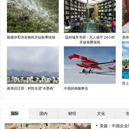
新疆伊犁河谷牧民开始秋季转场
温州城市书房：无人值守 24小时
患癌
开放免费借阅
世上
最美回迁房：村民住进“水墨画”
中国的南极事业
国际
国内
财经
文化
美媒：中国企业