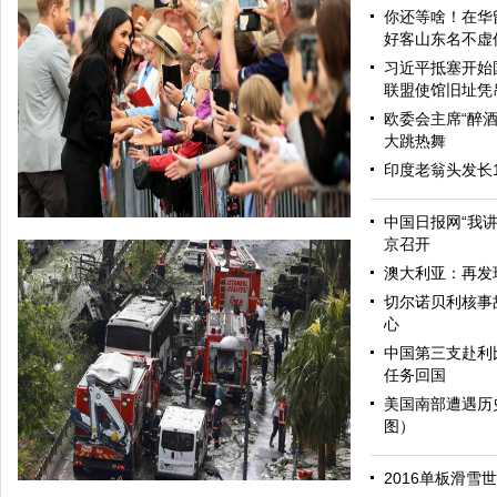
你还等啥！在华
好客山东名不虚
习近平抵塞开始
联盟使馆旧址凭
欧委会主席“醉酒
大跳热舞
印度老翁头发长
中国日报网“我
京召开
澳大利亚：再发
切尔诺贝利核事
心
中国第三支赴利
任务回国
美国南部遭遇历
图）
哈里与梅根亮相都柏林街头接受民众欢迎
2016单板滑雪