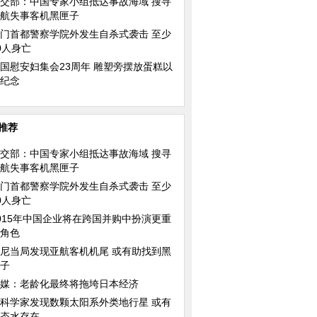
交部：中国专家小组抵达事故海域 搜寻
恼
百变猫咪扮圣诞驯鹿和狮子 蹿红
越南河内教堂装饰一
网络获10万粉丝追捧
图）
航失事客机黑匣子
门首都警察学院外发生自杀式袭击 至少
0人身亡
国慰安妇集会23周年 雕塑旁摆放蛋糕以
纪念
假期
这个冬天有点冷
推荐
交部：中国专家小组抵达事故海域 搜寻
航失事客机黑匣子
门首都警察学院外发生自杀式袭击 至少
0人身亡
015年中国企业将在跨国并购中扮演更重
角色
尼当局发现亚航客机机尾 或有助找到黑
子
媒：老龄化最终将拖垮日本经济
科学家发现数颗太阳系外类地行星 或有
态水存在