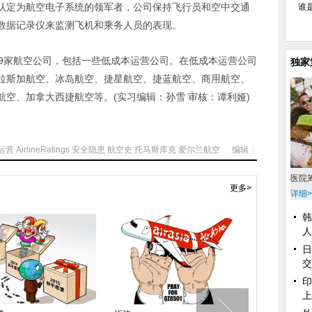
认定为航空电子系统的领军者，公司保持飞行员和空中交通
谁
数据记录仪来监测飞机和乘务人员的表现。
家航空公司，包括一些低成本运营公司。在低成本运营公司
独家
拉斯加航空、冰岛航空、捷星航空、捷蓝航空、商用航空、
空、加拿大西捷航空等。(实习编辑：孙雪 审核：谭利娅)
运营
AirlineRatings
安全隐患
航空史
托马斯库克
爱尔兰航空
编辑：
医院
更多>
详细>
韩
人
日
交
印
上