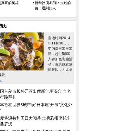
是真正的英雄
新华社 孙铁翔：走过的
路，遇到的人
策划
当地时间2014
年11月30日，
委内瑞拉加拉加
斯，超过5000
人参加色彩跑活
动，俊男靓女炫
彩狂欢，为儿童
筹款。
>
国首尔市长朴元淳出席新年座谈会 向老
行跪拜礼
本欲在世界6城市设“日本屋”开展“文化外
”
度将迎共和国日大阅兵 士兵彩排摩托车
叠罗汉