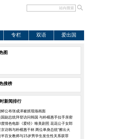
专栏
双语
爱出国
热图
热搜榜
小时新闻排行
朝鲜公布张成泽被抓现场画面
美国副总统拜登访问韩国 与朴槿惠手拉手亲密
印度情色电影《爱经》唯美剧照 花花公子女郎
普京访韩与朴槿惠干杯 两位单身总统“擦出火
澳半百女教师与15岁男学生发生性关系获罪