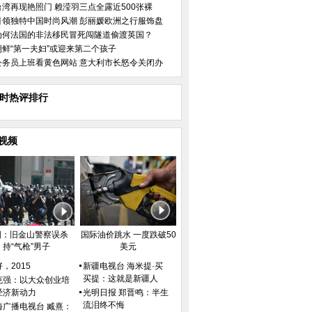
台湾再现艳照门 赖滢羽三点全露近500张裸
引领独特中国时尚风潮 彭丽媛欧洲之行服饰盘
为何法国的非法移民冒死闯隧道偷渡英国？
朝鲜“第一夫妇”或迎来第二个孩子
公务员上班看黄色网站 意大利市长怒令关闭办
小时热评排行
视频
国：旧金山警察误杀
国际油价跳水 一度跌破50
持“气枪”男子
美元
，2015
新疆电视台 海米提·买
买提：这就是新疆人
克强：以大众创业培
经济新动力
光明日报 郑晋鸣：半生
流泪终不悔
海广播电视台 臧熹：