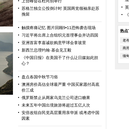
上合峰会在杜尚别举行
英
苏格兰独立公投倒计时 英国两党领袖亲赴苏
挽留
《
触摸疼痛记忆 图片回顾9•11恐怖袭击现场
热点
习近平将出席上合组织元首理事会并访四国
老
亚洲首富李嘉诚欲购意甲球会拿玻里
商
新西兰总理约翰·基会见王毅
缅
《中国日报》在美国干了什么让日媒如此担
心？
盘点各国中秋节习俗
澳洲房价高估全球最严重 中国买家愿付高底
价三成
俄罗斯禁止从两家乌克兰公司进口糖果
未来五年中国出境旅游将超过五亿人次
安倍改组自民党高层重用亲华派 或考虑中国
因素