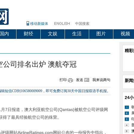
移动新媒体
中国搜索
国内
财经
文娱
生活
图片
视频
精彩
空公司排名出炉 澳航夺冠
打印
发送
我来说两句
新闻
辑短信CD到106580009009，即可免费订阅30天中国日报双语手机报。
24
日报道，澳大利亚航空公司(Qantas)被航空公司评级网
获得了最具经验航空公司的殊荣。
AirlineRatings.com网站公布的一份报告中指出，