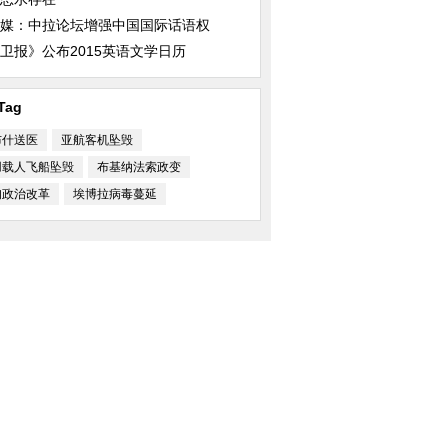
媒：中拉论坛增强中国国际话语权
卫报》公布2015英语文学日历
Tag
布什送医
亚航客机坠毁
用载人飞船坠毁
布基纳法索政变
甸政治改革
埃博拉病毒蔓延