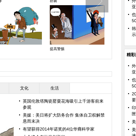
外
悸
祈祷
圣诞老人的烦
亚
也
5
韩
示
提高警惕
诱饵
精彩
外
亚
也
5
文化
生活
2
要
英国伦敦塔陶瓷罂粟花海吸引上千游客前来
参观
印
匣
美媒：美日将扩大防务合作 集体自卫权解禁
悬而未决
美
有望获得2014年诺奖的4位华裔科学家
美
液