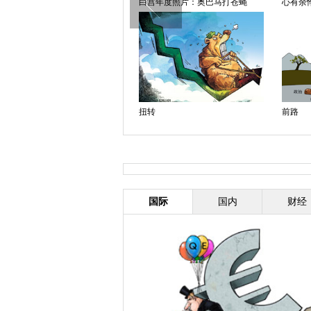
愿望落空
白宫年度照片：奥巴马打苍蝇
心有余
扭转
前路
日本民众庆祝新年 冲进商场抢“福
”
国际
国内
财经