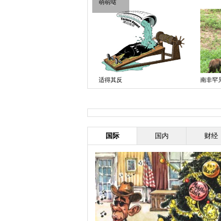
萌萌哒
遮丑
适得其反
南非罕
形影不
国际
国内
财经