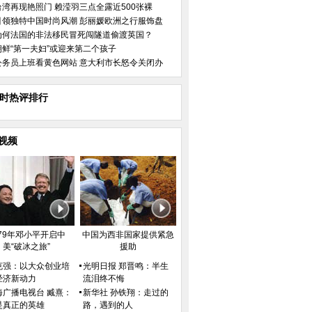
台湾再现艳照门 赖滢羽三点全露近500张裸
引领独特中国时尚风潮 彭丽媛欧洲之行服饰盘
为何法国的非法移民冒死闯隧道偷渡英国？
朝鲜“第一夫妇”或迎来第二个孩子
公务员上班看黄色网站 意大利市长怒令关闭办
小时热评排行
视频
979年邓小平开启中
中国为西非国家提供紧急
美“破冰之旅”
援助
克强：以大众创业培
光明日报 郑晋鸣：半生
经济新动力
流泪终不悔
海广播电视台 臧熹：
新华社 孙铁翔：走过的
组图：盘点NBA观众席里比球星
知难而进
是真正的英雄
路，遇到的人