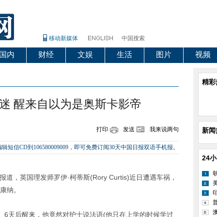
移动新媒体
中国搜索
国内
财经
文娱
生活
图片
视频
精彩
迷 醒来自以为是奥斯卡影帝
打印
发送
我来说两句
新闻
辑短信CD到106580009009，即可免费订阅30天中国日报双语手机报。
24
英国理发师罗伊·柯蒂斯(Rory Curtis)近日遭遇车祸，
麦康纳。
6天后醒来，他竟然对护士说法语(他只在上学的时候学过