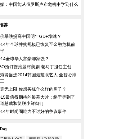
媒：中国能从俄罗斯卢布危机中学到什么
推荐
价暴跌提高中国明年GDP增速？
014年全球并购规模已恢复至金融危机前
平
014全球华人富豪哪家强？
BO预订摇滚题材美剧 老马丁担任主创
秀贤当选2014韩国最耀眼艺人 全智贤排
三
算无上限 你想买栋什么样的房子？
015最值得期待的银幕大片：终于等到了
道总裁和复联小鲜肉们
014年时尚圈吃力不讨好的争议事件
Tag