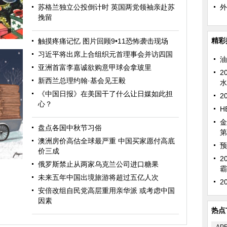
苏格兰独立公投倒计时 英国两党领袖亲赴苏
外
挽留
精彩
触摸疼痛记忆 图片回顾9•11恐怖袭击现场
习近平将出席上合组织元首理事会并访四国
油
亚洲首富李嘉诚欲购意甲球会拿玻里
2
新西兰总理约翰·基会见王毅
水
《中国日报》在美国干了什么让日媒如此担
2
心？
H
金
盘点各国中秋节习俗
第
澳洲房价高估全球最严重 中国买家愿付高底
预
价三成
2
俄罗斯禁止从两家乌克兰公司进口糖果
霸
未来五年中国出境旅游将超过五亿人次
2
安倍改组自民党高层重用亲华派 或考虑中国
因素
热点