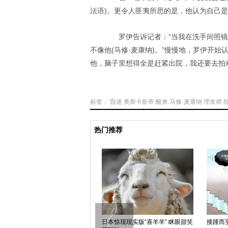
法语)。更令人匪夷所思的是，他认为自己是
罗伊告诉记者：“当我在洗手间照镜
不像他(马修·麦康纳)。”慢慢地，罗伊开始
他，脑子里想得全是赶紧出院，我还要去拍
标签：
昏迷
奥斯卡影帝
醒来
马修·麦康纳
理发师
热门推荐
剪
日本惊现现实版“喜羊羊” 眯眼甜笑
接踵而