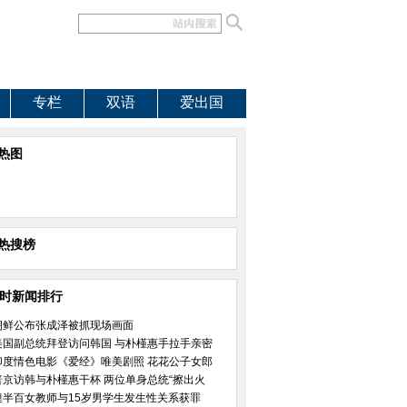
专栏
双语
爱出国
热图
热搜榜
小时新闻排行
朝鲜公布张成泽被抓现场画面
美国副总统拜登访问韩国 与朴槿惠手拉手亲密
印度情色电影《爱经》唯美剧照 花花公子女郎
普京访韩与朴槿惠干杯 两位单身总统“擦出火
澳半百女教师与15岁男学生发生性关系获罪