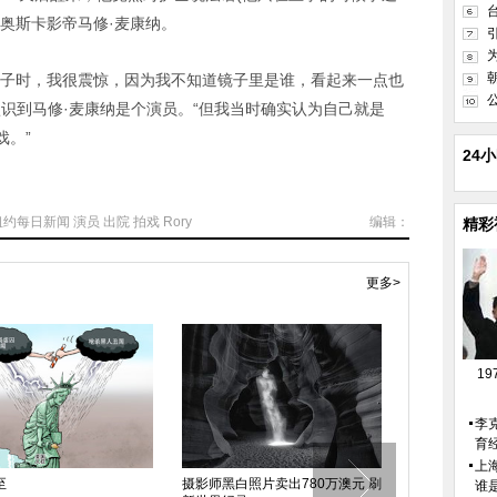
奥斯卡影帝马修·麦康纳。
子时，我很震惊，因为我不知道镜子里是谁，看起来一点也
认识到马修·麦康纳是个演员。“但我当时确实认为自己就是
戏。”
24
纽约每日新闻
演员
出院
拍戏
Rory
编辑：
精彩
更多>
1
李
育
上
至
摄影师黑白照片卖出780万澳元 刷
消音器
谁