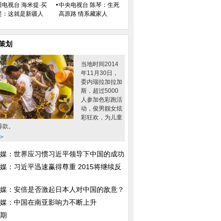
还大牌的观众
疆电视台 海米提·买
中央电视台 陈琴：生死
提：这就是新疆人
高原路 情系藏家人
策划
当地时间2014
年11月30日，
统服装照曝光 网友
2014年越南小姐：从小女生蜕变
难达一致
委内瑞拉加拉加
员
成“花后”（图）
斯，超过5000
人参加色彩跑活
动，俊男靓女炫
彩狂欢，为儿童
筹款。
>
媒：世界应习惯习近平领导下中国的成功
媒：习近平迅速赢得尊重 2015将继续反
媒：安倍是否激起日本人对中国的敌意？
媒：中国在南亚影响力不断上升
期