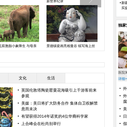
新世界纪录
新
买
独家
见双胞胎小象降生 与母亲
景德镇瓷画亮相曼谷 续写海上丝
奥朗德身着传
离受象群呵护
绸之路新篇章
吐槽像喜剧演
医院
文化
生活
详细>
外
英国伦敦塔陶瓷罂粟花海吸引上千游客前来
参观
外
腐
美媒：美日将扩大防务合作 集体自卫权解禁
悬而未决
美
有望获得2014年诺奖的4位华裔科学家
日
上合峰会在杜尚别举行
假