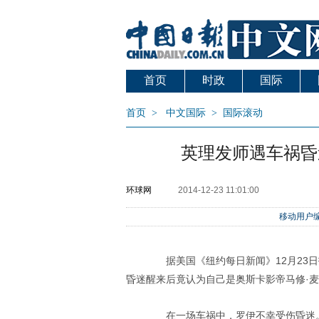
首页
时政
国际
首页
>
中文国际
>
国际滚动
英理发师遇车祸昏
环球网
2014-12-23 11:01:00
移动用户编
据美国《纽约每日新闻》12月23日报道，
昏迷醒来后竟认为自己是奥斯卡影帝马修·
在一场车祸中，罗伊不幸受伤昏迷。