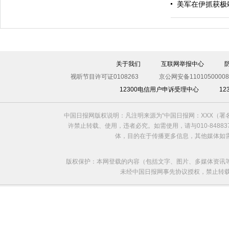
美军在伊抓获极
伊斯坦布尔遭炸弹袭击 至少11死36伤（图）
关于我们
互联网举报中心
视听节目许可证0108263
京公网安备11010500008
12300电信用户申诉受理中心
1
中国日报网版权说明：凡注明来源为“中国日报网：XXX（
许禁止转载、使用，违者必究。如需使用，请与010-8488
体，目的在于传播更多信息，其他媒体如
版权保护：本网登载的内容（包括文字、图片、多媒体资讯
未经中国日报网事先协议授权，禁止转载使用。给