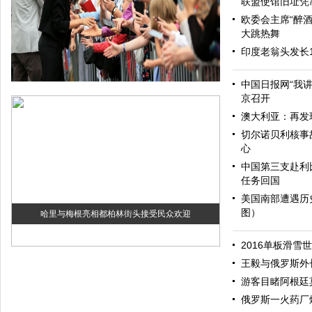
联盟使馆旧址凭
欧委会主席“醉酒
大跳热舞
印度老翁头发长
中国日报网“我
京召开
澳大利亚：再发
切尔诺贝利核事
心
中国第三支赴利
任务回国
美国南部遭遇历
图）
哈里与梅根亮相都柏林街头接受民众欢迎
2016单板滑雪
王毅与俄罗斯外
游客目睹阿根廷
俄罗斯一火药厂