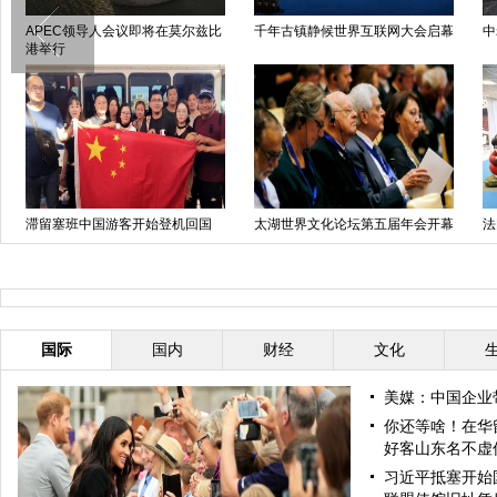
启幕
中老铁路贯通首个超千米隧道
传奇之路：巴黎国际车展120周年
开幕
法国戛纳秋季电视节开幕 中国担
国庆长假首日各地迎出行高峰
任主宾国
国际
国内
财经
文化
美媒：中国企业
你还等啥！在华
好客山东名不虚
习近平抵塞开始