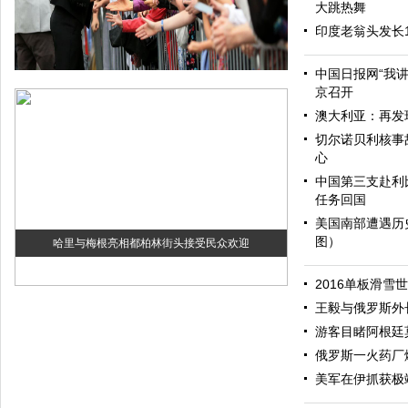
大跳热舞
印度老翁头发长
中国日报网“我
京召开
澳大利亚：再发
切尔诺贝利核事
心
中国第三支赴利
任务回国
美国南部遭遇历
图）
哈里与梅根亮相都柏林街头接受民众欢迎
2016单板滑雪
王毅与俄罗斯外
游客目睹阿根廷
俄罗斯一火药厂
美军在伊抓获极