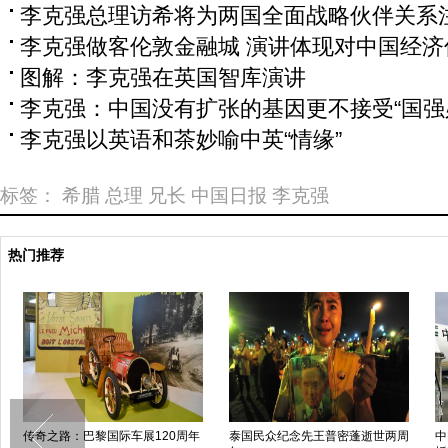
李克强总理访希将为两国全面战略伙伴关系
李克强做客伦敦金融城 演讲体现对中国经济
图解：李克强在英国智库演讲
李克强：中国没有扩张的基因更不接受“国强
李克强以英语和茶妙喻中英“情缘”
标签：
希腊
总理
兄长
中国日报
李克强
热门推荐
传奇之路：巴黎国际车展120周年
泰国民众纪念先王普密蓬逝世两周
中