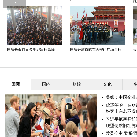
年
抵
国庆长假首日各地迎出行高峰
国庆升旗仪式在天安门广场举行
天
国际
国内
财经
文化
美媒：中国企业
你还等啥！在华
好客山东名不虚
习近平抵塞开始
联盟使馆旧址凭
欧委会主席“醉酒