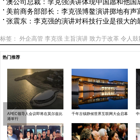
澳公司总裁：李克强演讲体现中国愿和他国
美前商务部部长：李克强博鳌演讲掷地有声
张震东：李克强的演讲对科技行业是很大的
标签：
外企高管
李克强
主旨演讲
致力于改革
令人鼓
热门推荐
路贯通首个超千米隧道
传奇之路：巴黎国际车展120周年
泰国民众纪念
年