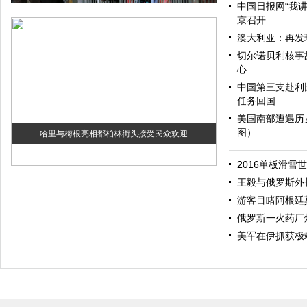
中国日报网“我
京召开
澳大利亚：再发
切尔诺贝利核事
心
中国第三支赴利
任务回国
美国南部遭遇历
图）
哈里与梅根亮相都柏林街头接受民众欢迎
2016单板滑雪
王毅与俄罗斯外
游客目睹阿根廷
俄罗斯一火药厂
美军在伊抓获极
伊斯坦布尔遭炸弹袭击 至少11死36伤（图）