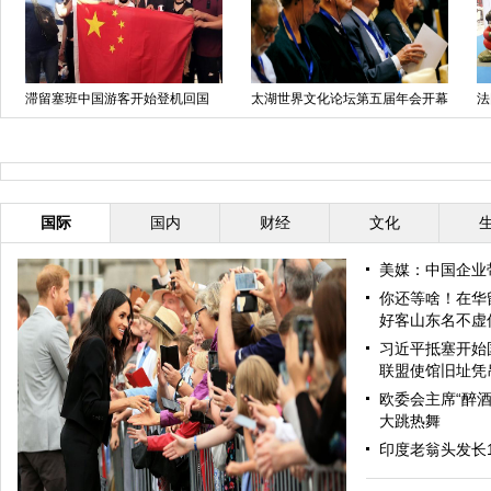
纳秋季电视节开幕 中国担
国庆长假首日各地迎出行高峰
国庆升旗仪式
国
国际
国内
财经
文化
美媒：中国企业
你还等啥！在华
好客山东名不虚
习近平抵塞开始
联盟使馆旧址凭
欧委会主席“醉酒
大跳热舞
印度老翁头发长