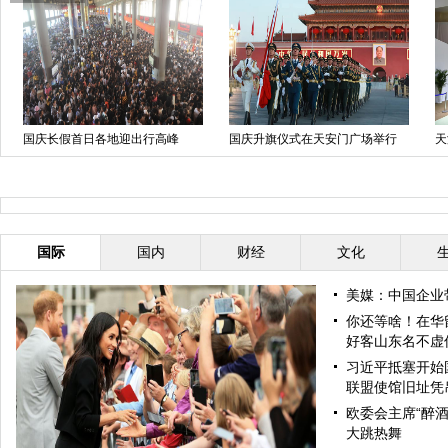
国庆长假首日各地迎出行高峰
国庆升旗仪式在天安门广场举行
天
国际
国内
财经
文化
美媒：中国企业
你还等啥！在华
好客山东名不虚
习近平抵塞开始
联盟使馆旧址凭
欧委会主席“醉酒
大跳热舞