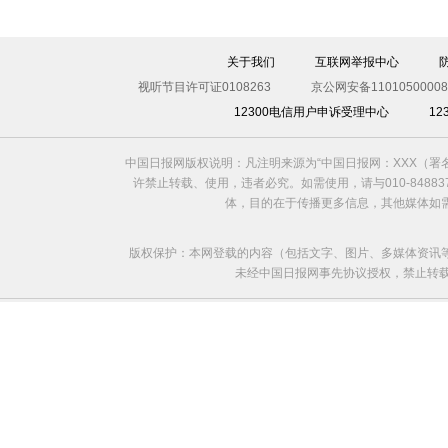
伊斯坦布尔遭炸弹袭击 至少11死36伤（图）
关于我们
互联网举报中心
视听节目许可证0108263
京公网安备11010500008
12300电信用户申诉受理中心
1
中国日报网版权说明：凡注明来源为“中国日报网：XXX（
许禁止转载、使用，违者必究。如需使用，请与010-8488
体，目的在于传播更多信息，其他媒体如
版权保护：本网登载的内容（包括文字、图片、多媒体资讯
未经中国日报网事先协议授权，禁止转载使用。给