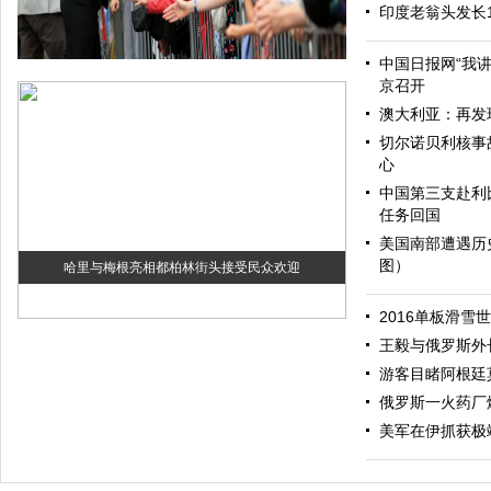
印度老翁头发长
中国日报网“我
京召开
澳大利亚：再发
切尔诺贝利核事
心
中国第三支赴利
任务回国
美国南部遭遇历
图）
哈里与梅根亮相都柏林街头接受民众欢迎
2016单板滑雪
王毅与俄罗斯外
游客目睹阿根廷
俄罗斯一火药厂
美军在伊抓获极