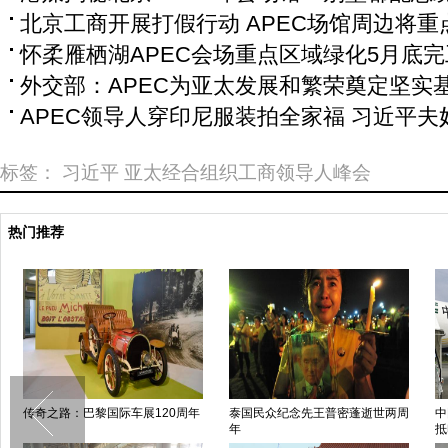
北京工商开展打假行动 APEC场馆周边将重
怀柔雁栖湖APEC会场重点区域绿化5月底完
外交部：APEC为亚太发展和繁荣奠定坚实
APEC领导人穿印尼服装拍全家福 习近平夫
标签：
习近平
亚太经合组织工商领导人峰会
热门推荐
传奇之路：巴黎国际车展120周年
泰国民众纪念先王普密蓬逝世两周
中
年
抵