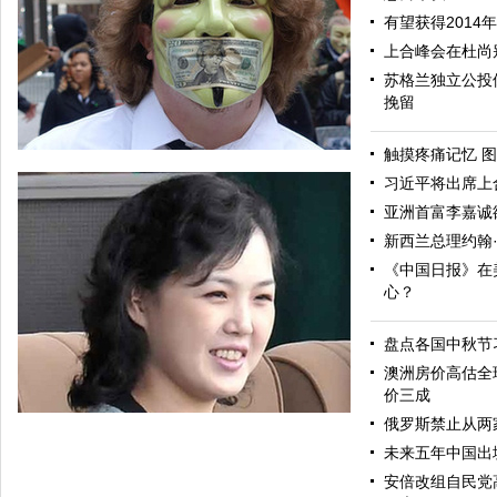
有望获得2014
上合峰会在杜尚
苏格兰独立公投
挽留
触摸疼痛记忆 图
习近平将出席上
亚洲首富李嘉诚
新西兰总理约翰
《中国日报》在
心？
盘点各国中秋节
全球民众响应百万面具游行活动引警民冲突
澳洲房价高估全
价三成
俄罗斯禁止从两
未来五年中国出
安倍改组自民党