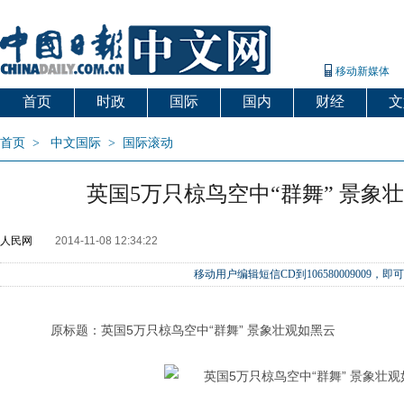
移动新媒体
首页
时政
国际
国内
财经
文
首页
>
中文国际
>
国际滚动
英国5万只椋鸟空中“群舞” 景象
人民网
2014-11-08 12:34:22
移动用户编辑短信CD到106580009009
原标题：英国5万只椋鸟空中“群舞” 景象壮观如黑云