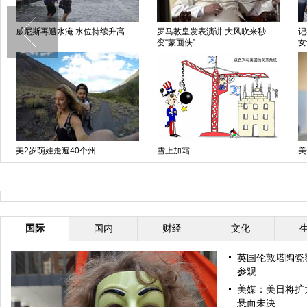
威尼斯再遭水淹 水位持续升高
罗马教皇发表演讲 大风吹来秒
记
变“蒙面侠”
女
美2岁萌娃走遍40个州
雪上加霜
美
遭
国际
国内
财经
文化
英国伦敦塔陶瓷
参观
美媒：美日将扩
悬而未决