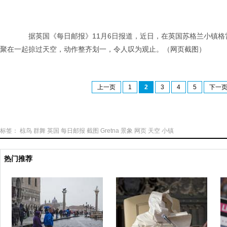
据英国《每日邮报》11月6日报道，近日，在英国苏格兰小镇格雷特
聚在一起掠过天空，动作整齐划一，令人叹为观止。（网页截图）
上一页
1
2
3
4
5
下一
标签：
椋鸟
群舞
英国
每日邮报
截图
Gretna
景象
网页
天空
小镇
热门推荐