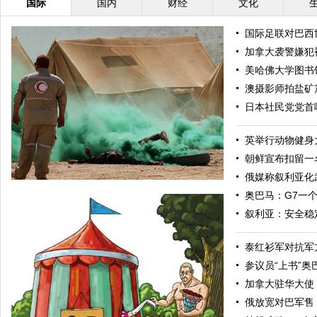
国际
国内
财经
文化
国际足联对巴西
加拿大袭警嫌犯
美哈佛大学图书
澳摄影师拍盐矿
日本社民党党首
英举行动物健身
朝鲜宣布扣留一
俄媒称叙利亚化
奥巴马：G7一
叙利亚：安全稳
泰红衫军对抗军
参议员“上书”
加拿大驻华大使
俄放宽对巴军售
“渴望之狮”多国联合军演举行 美军秀军事力量