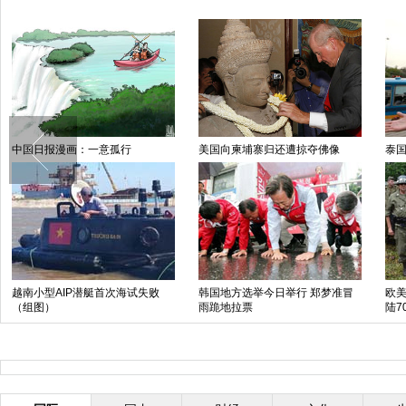
摄影师微距揭秘昆虫世界：如外星
加男子为英女王打造镶钻豪华马车
塔
生物（组图）
似移动博物馆
西班牙最美王储妃着装盘点
叙利亚总统巴沙尔夫妇参加总统大
中
选投票