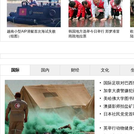
越南小型AIP潜艇首次海试失败
韩国地方选举今日举行 郑梦准冒
欧
（组图）
雨跪地拉票
陆
国际
国内
财经
文化
国际足联对巴西
加拿大袭警嫌犯
美哈佛大学图书
澳摄影师拍盐矿
日本社民党党首
英举行动物健身