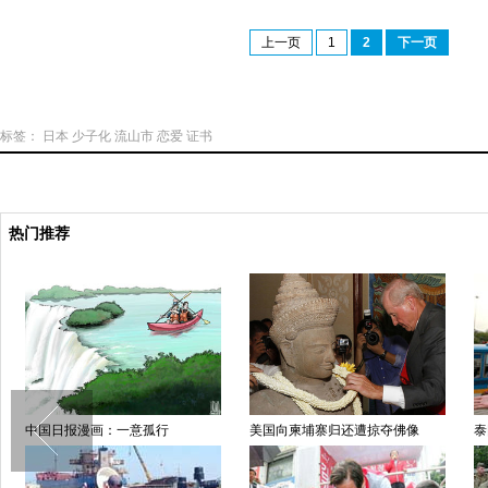
上一页
1
2
下一页
标签：
日本
少子化
流山市
恋爱
证书
热门推荐
中国日报漫画：一意孤行
美国向柬埔寨归还遭掠夺佛像
泰