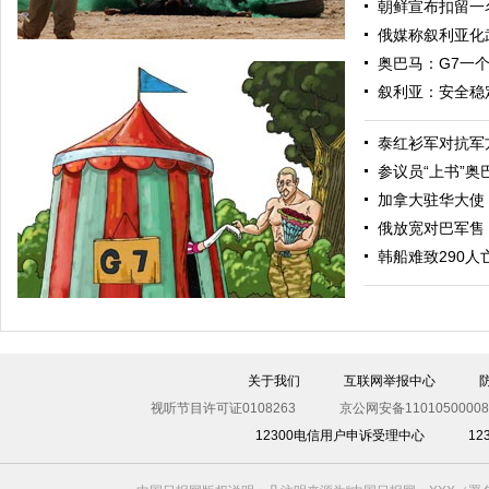
朝鲜宣布扣留一
俄媒称叙利亚化
奥巴马：G7一
叙利亚：安全稳
泰红衫军对抗军
参议员“上书”
加拿大驻华大使
俄放宽对巴军售
“渴望之狮”多国联合军演举行 美军秀军事力量
韩船难致290人
关于我们
互联网举报中心
视听节目许可证0108263
京公网安备11010500008
12300电信用户申诉受理中心
1