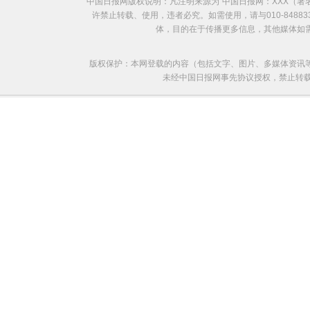
中国日报网版权说明：凡注明来源为“中国日报网：XXX（
欧洲国家不愿与俄罗斯闹僵
许禁止转载、使用，违者必究。如需使用，请与010-8488
体，目的在于传播更多信息，其他媒体如
版权保护：本网登载的内容（包括文字、图片、多媒体资讯
未经中国日报网事先协议授权，禁止转载使用。给