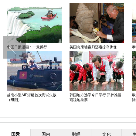
中国日报漫画：一意孤行
美国向柬埔寨归还遭掠夺佛像
泰
越南小型AIP潜艇首次海试失败
韩国地方选举今日举行 郑梦准冒
欧
（组图）
雨跪地拉票
陆
国际
国内
财经
文化