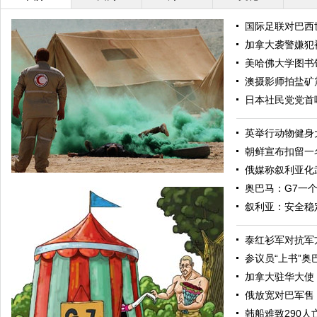
国际足联对巴西
加拿大袭警嫌犯
美哈佛大学图书
澳摄影师拍盐矿
日本社民党党首
英举行动物健身
朝鲜宣布扣留一
俄媒称叙利亚化
奥巴马：G7一
叙利亚：安全稳
泰红衫军对抗军
参议员“上书”
加拿大驻华大使
俄放宽对巴军售
“渴望之狮”多国联合军演举行 美军秀军事力量
韩船难致290人