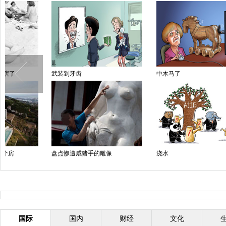
中木马了
接力
北
浇水
毕业照大秀一字马
关
国际
国内
财经
文化