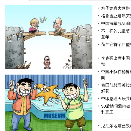
粽子龙舟大蒸饼
格鲁吉亚遭洪灾
中国海军舰艇编
不一样的儿童节
童年
荷兰迎首个巨型
李克强出席中国
动
中国小伙在秘鲁当
闻
泰国前总理英拉
鲜花
中印总理天坛共
90后情侣蒙内
利完工
和为贵
尼泊尔地震已致超