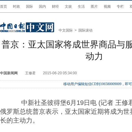
首页
时政
国际
国内
财经
文娱
生活
图片
视频
专栏
中文国际
>
国际滚动
普京：亚太国家将成世界商品与
动力
中国新闻网
王修君
2015-06-20 05:34:00
移动用户编辑短信CD到106580009009
中新社圣彼得堡6月19日电 (记者 王修君
俄罗斯总统普京表示，亚太国家近期将成为世
长的主动力。