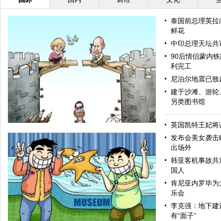
泰国前总理英拉
鲜花
中印总理天坛共
90后情侣蒙内
利完工
尼泊尔地震已致超
建于沙滩、游轮
另类图书馆
英国凯特王妃将
发布会美女袭击
出场外
韩亚客机事故共造
国人
肯尼亚内罗毕为
乐会
李克强：地下建
有“面子”
和为贵