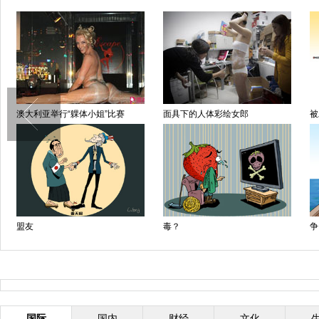
澳大利亚举行“躶体小姐”比赛
面具下的人体彩绘女郎
被
盟友
毒？
争
国际
国内
财经
文化