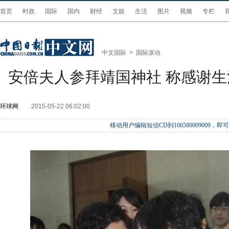
首页
时政
国际
国内
财经
文娱
生活
图片
视频
专栏
中文国际
>
国际滚动
安倍夫人参拜靖国神社 称感谢
环球网
2015-05-22 06:02:00
移动用户编辑短信CD到106580009009