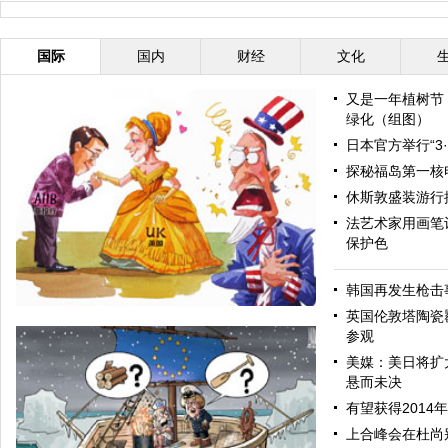
国际
国内
财经
文化
又是一年植树节
绿化（组图）
日本官方举行“3
探秘福岛第一核
休斯敦盛装游行
法艺术家用画笔让
保护色
韩国再发生枪击
英国伦敦塔陶瓷
参观
美媒：美日将扩
悬而未决
有望获得2014
上合峰会在杜尚