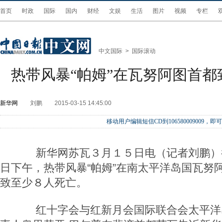
首页
时政
国际
国内
财经
文娱
生活
图片
视频
专栏
中文国际
>
国际滚动
热带风暴“帕姆”在瓦努阿图首都
新华网
刘鹏
2015-03-15 14:45:00
移动用户编辑短信CD到106580009009
新华网苏瓦３月１５日电（记者刘鹏）
日下午，热带风暴“帕姆”在南太平洋岛国瓦努
致至少８人死亡。
红十字会与红新月会国际联合会太平洋