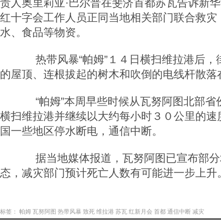
责人奥里莉亚·巴尔普在斐济首都苏瓦告诉新
红十字会工作人员正同当地相关部门联合救灾
水、食品等物资。
热带风暴“帕姆”１４日横扫维拉港后，
的屋顶、连根拔起的树木和吹倒的电线杆散落
“帕姆”本周早些时候从瓦努阿图北部省
横扫维拉港并继续以大约每小时３０公里的速
国一些地区停水断电，通信中断。
据当地媒体报道，瓦努阿图已宣布部分
态，减灾部门预计死亡人数有可能进一步上升
标签：
帕姆
瓦努阿图
热带风暴
致死
维拉港
苏瓦
红新月会
首都
通信中断
减灾