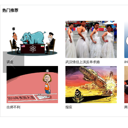
热门推荐
武汉情侣上演反串求婚
iHelp
不利
报应
两会上的女