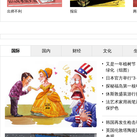
出师不利
报应
两
国际
国内
财经
文化
又是一年植树节
绿化（组图）
日本官方举行“3
探秘福岛第一核
休斯敦盛装游行
法艺术家用画笔让
保护色
韩国再发生枪击
英国伦敦塔陶瓷
参观