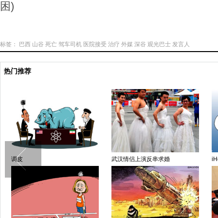
困)
标签：
巴西
山谷
死亡
驾车司机
医院接受
治疗
外媒
深谷
观光巴士
发言人
热门推荐
调皮
武汉情侣上演反串求婚
iH