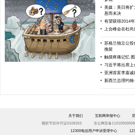
美媒：美日将扩
悬而未决
有望获得2014
上合峰会在杜尚
苏格兰独立公投
毅然转身
挽留
触摸疼痛记忆 图
习近平将出席上
亚洲首富李嘉诚
新西兰总理约翰
关于我们
互联网举报中心
争执
视听节目许可证0108263
京公网安备11010500008
12300电信用户申诉受理中心
1