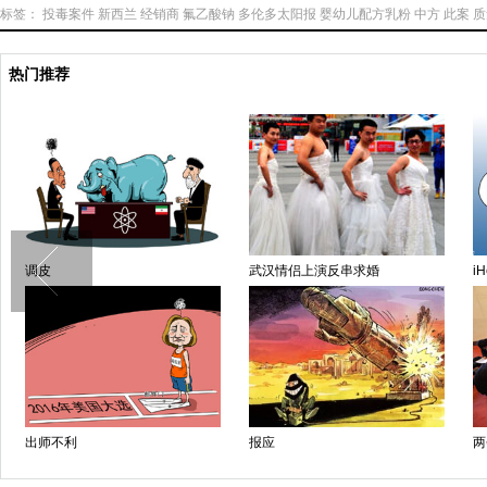
标签：
投毒案件
新西兰
经销商
氟乙酸钠
多伦多太阳报
婴幼儿配方乳粉
中方
此案
质
热门推荐
调皮
武汉情侣上演反串求婚
iH
出师不利
报应
两