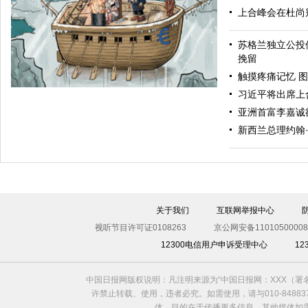
上合峰会在杜尚
苏格兰独立公投
毅然转身
挽留
触摸疼痛记忆 图
习近平将出席上
亚洲首富李嘉诚
新西兰总理约翰
关于我们
互联网举报中心
争执
视听节目许可证0108263
京公网安备11010500008
12300电信用户申诉受理中心
1
中国日报网版权说明：凡注明来源为“中国日报网：XXX（
许禁止转载、使用，违者必究。如需使用，请与010-8488
体，目的在于传播更多信息，其他媒体如