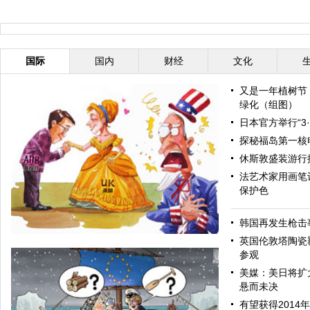
国际
国内
财经
文化
又是一年植树节
绿化（组图）
日本官方举行“3
探秘福岛第一核
休斯敦盛装游行
法艺术家用画笔让
保护色
韩国再发生枪击
英国伦敦塔陶瓷
参观
美媒：美日将扩
悬而未决
有望获得2014