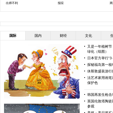
出师不利
报应
两
国际
国内
财经
文化
又是一年植树节
绿化（组图）
日本官方举行“3
探秘福岛第一核
休斯敦盛装游行
法艺术家用画笔让
保护色
韩国再发生枪击
英国伦敦塔陶瓷
参观
美媒：美日将扩