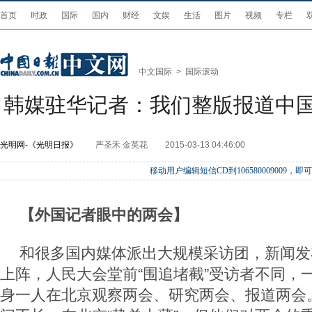
首页
时政
国际
国内
财经
文娱
生活
图片
视频
专栏
中文国际
>
国际滚动
韩媒驻华记者：我们整版报道中
光明网-《光明日报》
严圣禾 金英花
2015-03-13 04:46:00
移动用户编辑短信CD到106580009009
【外国记者眼中的两会】
和很多国内媒体派出大规模采访团，新闻发布
上阵，人民大会堂前“围追堵截”受访者不同，
身一人在北京观察两会、研究两会、报道两会