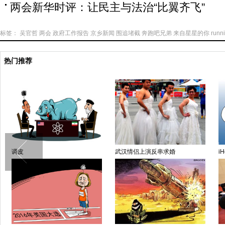
两会新华时评：让民主与法治“比翼齐飞”
标签：
吴官哲
两会
政府工作报告
京乡新闻
围追堵截
奔跑吧兄弟
来自星星的你
runn
热门推荐
调皮
武汉情侣上演反串求婚
iH