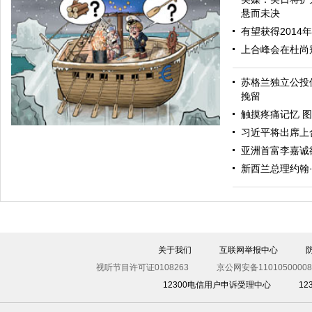
悬而未决
有望获得2014
上合峰会在杜尚
苏格兰独立公投
毅然转身
挽留
触摸疼痛记忆 图
习近平将出席上
亚洲首富李嘉诚
新西兰总理约翰
关于我们
互联网举报中心
争执
视听节目许可证0108263
京公网安备11010500008
12300电信用户申诉受理中心
1