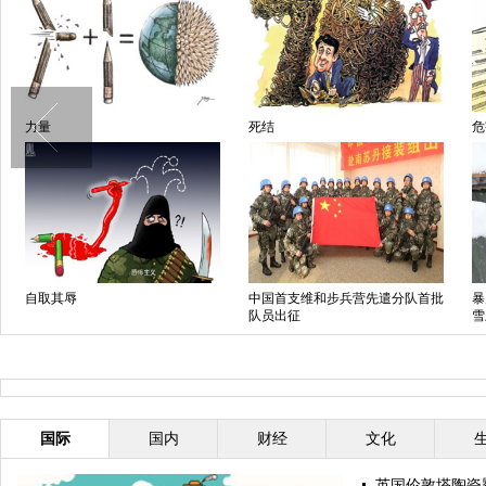
力量
死结
危
自取其辱
中国首支维和步兵营先遣分队首批
暴
队员出征
雪
国际
国内
财经
文化
英国伦敦塔陶瓷