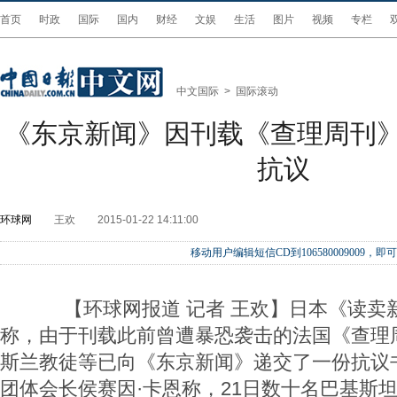
首页
时政
国际
国内
财经
文娱
生活
图片
视频
专栏
中文国际
>
国际滚动
《东京新闻》因刊载《查理周刊
抗议
环球网
王欢
2015-01-22 14:11:00
移动用户编辑短信CD到106580009009
【环球网报道 记者 王欢】日本《读卖新
称，由于刊载此前曾遭暴恐袭击的法国《查理
斯兰教徒等已向《东京新闻》递交了一份抗议
团体会长侯赛因·卡恩称，21日数十名巴基斯