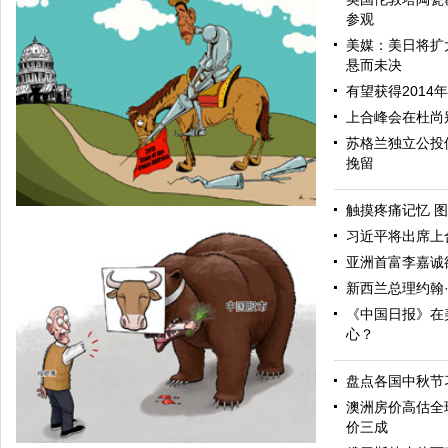
参观
美媒：美日将扩
悬而未决
有望获得2014
上合峰会在杜尚
苏格兰独立公投
挽留
触摸疼痛记忆 图
习近平将出席上
亚洲首富李嘉诚
新西兰总理约翰
《中国日报》在
心？
盘点各国中秋节
不现实
澳洲房价高估全
价三成