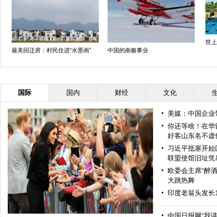
世上
最美回迁房：村民住进“水墨画”
中国的南极事业
国际
国内
财经
文化
美媒：中国企业
你还等啥！在华
好客山东名不虚
习近平抵塞开始
联盟使馆旧址凭
欧委会主席“醉酒
大跳热舞
印度老翁头发长
中国日报网“我