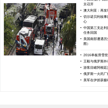
京召开
澳大利亚：再发
切尔诺贝利核事
心
中国第三支赴利
任务回国
美国南部遭遇历
图）
哈里与梅根亮相都柏林街头接受民众欢迎
2016单板滑雪
王毅与俄罗斯外
游客目睹阿根廷
俄罗斯一火药厂
美军在伊抓获极
伊斯坦布尔遭炸弹袭击 至少11死36伤（图）