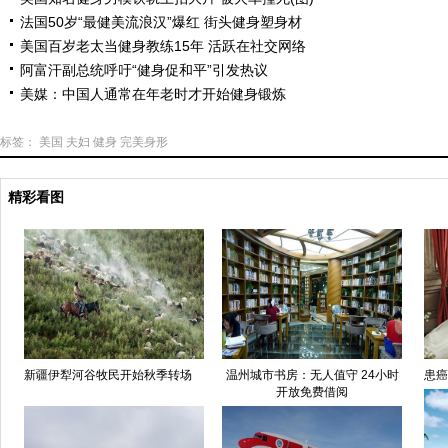
法国50岁“最健美流浪汉”爆红 街头健身塑身材
美国百岁老太当健身教练15年 活跃在社交网络
阿富汗副总统呼吁“健身促和平”引发热议
美媒：中国人通常在年老时才开始健身锻炼
标签：
美国
夫妇
健身
完美身形
精彩看图
新疆伊犁河谷牧民开始秋季转场
温州城市书房：无人值守 24小时
患癌
开放免费借阅