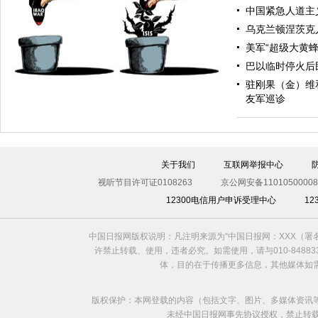
中国紧急人道主
乌克兰顿涅茨克
美军“超级大黄
中国日报漫画：傲慢与偏见
巴以临时停火后
驻刚果（金）维
友军巡诊
关于我们
互联网举报中心
视听节目许可证0108263
京公网安备11010500008
12300电信用户申诉受理中心
1
自食其果
中国日报网版权说明：凡注明来源为“中国日报网：XXX（
许禁止转载、使用，违者必究。如需使用，请与010-8488
体，目的在于传播更多信息，其他媒体如
版权保护：本网登载的内容（包括文字、图片、多媒体资讯
未经中国日报网事先协议授权，禁止转载使用。给