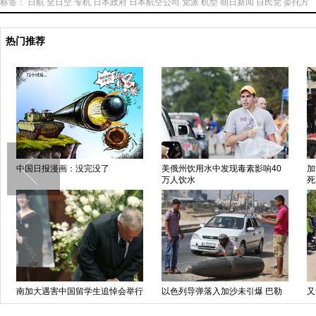
标签：
日航
全日空
专机
日本政府
日本航空公司
党派
机型
朝日新闻
自民党
委托方
热门推荐
中国日报漫画：没完没了
美俄州饮用水中发现毒素影响40
加
万人饮水
死
南加大遇害中国留学生追悼会举行
以色列导弹落入加沙未引爆 巴勒
又
校方领导出席
斯坦民众围观（图）
亚