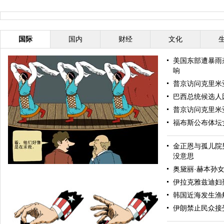
国际
国内
财经
文化
美国东部遭暴雨
响
普京访问克里米
巴西总统候选人
普京访问克里米
福布斯公布体坛
金正恩与孤儿院
没意思
奥黛丽·赫本孙
伊拉克雅兹迪妇
韩国近海发生渔
伊朗禁止民众接