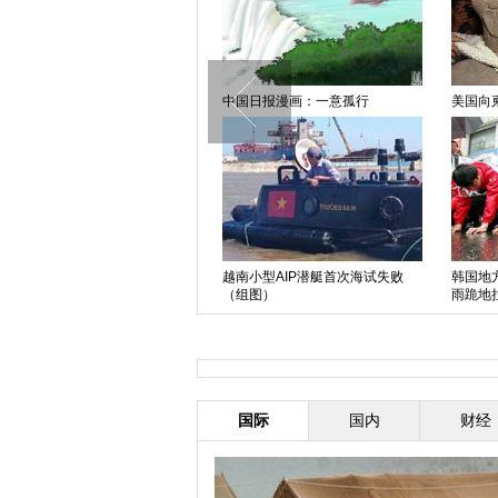
英女子“害羞成疾” 催眠康复后成内
中国日报漫画：一意孤行
美国向
衣模特
越南小型AIP潜艇首次海试失败
韩国地
金正恩携妻视察果树农场 李雪主
（组图）
雨跪地
黑色裙装端庄大方
国际
国内
财经