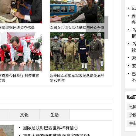
6
泰
多
柬埔寨归还遭掠夺佛像
泰国女兵街头深情献唱与民众合影
摄影师微距揭
乌
生物（组图）
斯
乌
续
索
安
巴
方选举今日举行 郑梦准冒
欧美民众着盟军军装纪念诺曼底登
不
拉票
陆70周年
西班牙最美王
热点
七
文化
生活
护
宇
国际足联对巴西世界杯有信心
加拿大袭警嫌犯被捕 致皇家骑警3死