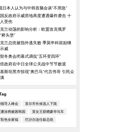
成日本人认为与中韩首脑会谈“不用急”
国反政府示威营地再度遭遇爆炸袭击 十
人受伤
秘昆虫世界：如外星
加男子为英女王打造镶钻豪华马车
塔利班公开移交美军
克兰动荡的影响分析：欧盟攻克俄罗
似移动博物馆
“桥头堡”
克兰总统被指外逃失败 季莫申科鼓励继
示威
契冬奥会闭幕式调侃“五环变四环”
倍政府在中日全球公关战中节节败退
基斯坦黑市惊现“奥巴马”代言伟哥 引民众
满
储妃着装盘点
叙利亚总统巴沙尔夫妇参加总统大
中国日报漫画：亚太
选投票
Tag
国领导人峰会
首尔市长候选人下跪
照遭涂鸦被困韩国
英女王获赠豪华马车
宙彩色全家福
巴沙尔连任叙总统