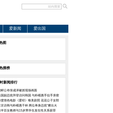
爱新闻
爱出国
热图
热搜榜
小时新闻排行
朝鲜公布张成泽被抓现场画面
美国副总统拜登访问韩国 与朴槿惠手拉手亲密
印度情色电影《爱经》唯美剧照 花花公子女郎
普京访韩与朴槿惠干杯 两位单身总统“擦出火
澳半百女教师与15岁男学生发生性关系获罪