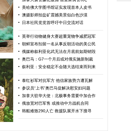
美哈佛大学图书馆证实发现首本人皮书
澳摄影师拍盐矿震撼美景似白色沙漠
日本社民党党首呼吁中日交流对话
英举行动物健身大赛超重宠物争减肥冠军
朝鲜宣布扣留一名从事反朝活动的美公民
俄媒称叙利亚化武无法在月底前如期销毁
奥巴马：G7一个月后或对俄实施新制裁
叙利亚：安全稳定不会随大选结束而到来
泰红衫军对抗军方 他信家族势力遭瓦解
参议员“上书”奥巴马促解决慰安妇问题
加拿大驻华大使：北极事务需要中加合作
俄放宽对巴军售 或推动中方战机合同
力量
韩船难致290人亡 救援队展开水下搜寻