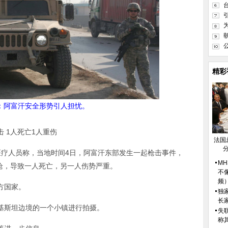
精彩
：阿富汗安全形势引人担忧。
 1人死亡1人重伤
法国
医疗人员称，当地时间4日，阿富汗东部发生一起枪击事件，
M
枪，导致一人死亡，另一人伤势严重。
不
频
方国家。
独
长
基斯坦边境的一个小镇进行拍摄。
失
称