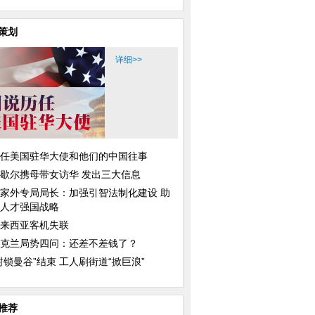
策划
详细>>
任美国驻华大使和他们的中国往事
歇尔携母带女访华 发出三大信息
家外专局局长：加强引智法制化建设 助
人才强国战略
来西亚客机失联
克兰局势四问：还差不差钱了？
封锁曼谷”结束 工人刷街道“掀巨浪”
推荐