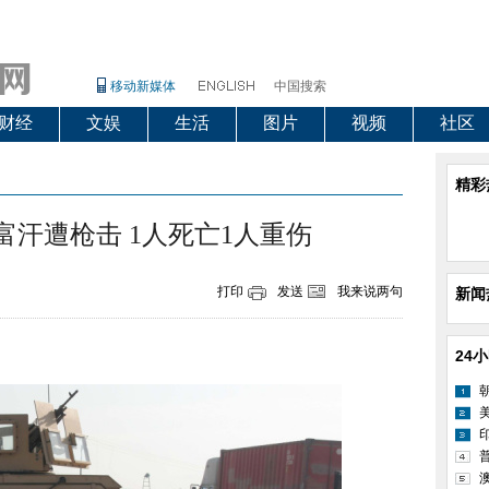
移动新媒体
中国搜索
财经
文娱
生活
图片
视频
社区
精彩
富汗遭枪击 1人死亡1人重伤
打印
发送
我来说两句
新闻
24