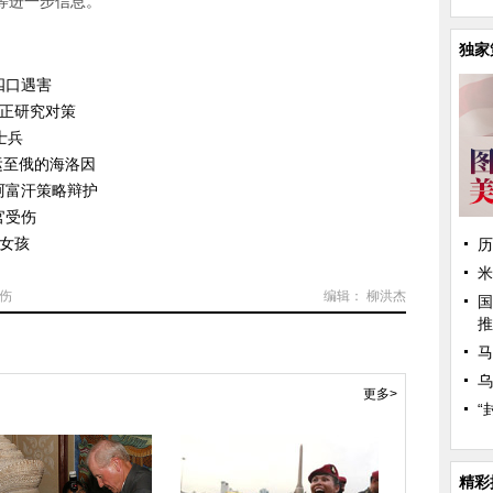
等进一步信息。
独家
四口遇害
 正研究对策
士兵
运至俄的海洛因
阿富汗策略辩护
官受伤
岁女孩
历
米
伤
编辑： 柳洪杰
国
推
马
乌
更多>
“
精彩