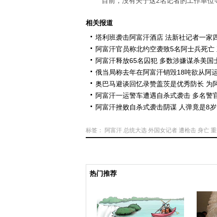
目前，没有关于这2名记者的工作单位
相关报道
塔利班袭击阿富汗酒店 法新社记者一家
阿富汗官员称北约空袭致5名阿士兵死亡
阿富汗释放65名囚犯 多数涉嫌谋杀美国
俄当局称去年在阿富汗销毁18吨欲从阿
奥巴马避谈回忆录赞盖茨是优秀防长 为
阿富汗一运警车遭遇自杀式袭击 多名警
阿富汗挫败自杀式袭击阴谋 人弹竟是8
标签：
阿富汗
总统大选
外国女记者
遭枪击
身亡
重
热门推荐