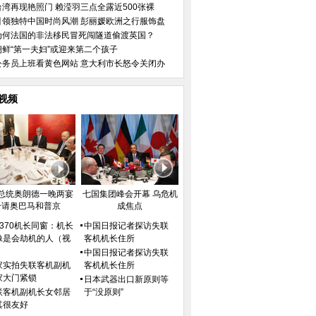
台湾再现艳照门 赖滢羽三点全露近500张裸
引领独特中国时尚风潮 彭丽媛欧洲之行服饰盘
为何法国的非法移民冒死闯隧道偷渡英国？
朝鲜“第一夫妇”或迎来第二个孩子
公务员上班看黄色网站 意大利市长怒令关闭办
视频
总统奥朗德一晚两宴
七国集团峰会开幕 乌危机
分请奥巴马和普京
成焦点
H370机长同窗：机长
中国日报记者探访失联
像是会劫机的人（视
客机机长住所
）
中国日报记者探访失联
家实拍失联客机副机
客机机长住所
家大门紧锁
日本武器出口新原则等
联客机副机长女邻居
于“没原则”
其很友好