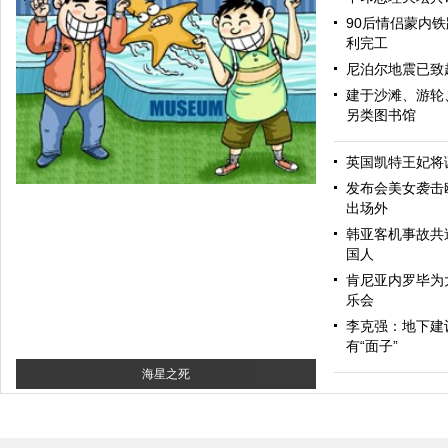
90后情侣蒙内
利完工
尼泊尔地震已致超
建于沙滩、游轮
另类图书馆
和为贵
英国凯特王妃将
发布会美女袭击
出场外
韩亚客机事故共造
国人
肯尼亚内罗毕为
乐会
李克强：地下建
有“面子”
海星之死