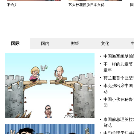
不给力
艺大校花撞脸日本女优
国
国际
国内
财经
文化
中国海军舰艇编
不一样的儿童节
童年
荷兰迎首个巨型
李克强出席中国
动
中国小伙在秘鲁当
闻
泰国前总理英拉
鲜花
中印总理天坛共