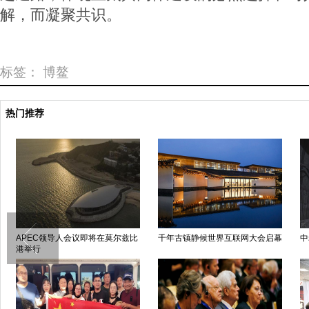
解，而凝聚共识。
标签：
博鳌
热门推荐
APEC领导人会议即将在莫尔兹比
千年古镇静候世界互联网大会启幕
中
港举行