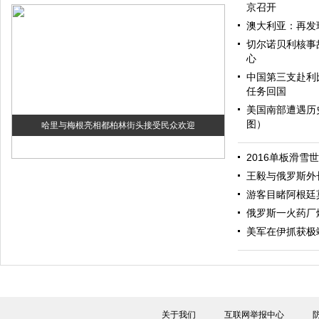
京召开
澳大利亚：再发
切尔诺贝利核事
心
中国第三支赴利
任务回国
美国南部遭遇历
图）
哈里与梅根亮相都柏林街头接受民众欢迎
2016单板滑雪
王毅与俄罗斯外
游客目睹阿根廷
俄罗斯一火药厂
美军在伊抓获极
伊斯坦布尔遭炸弹袭击 至少11死36伤（图）
关于我们
互联网举报中心