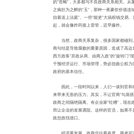
的“苍蝇”，大多都与不良政商关系相关。从
之疯狂为之醉的“玉”，那种一夜豪饮价值连城
抬着送上法庭”。一些“能吏”大搞权钱交易
起，就会像炸药接上雷管，迟早爆炸。
当然，政商关系复杂，很多国家都碰到。
商勾结是导致腐败的重要原因，造成了高达1
西方政客“弃政从商、由商入政”的“旋转门
干预经济运行、市场管理，势必扭曲公权力
政府的基本信任。
因此，一段时间以来，人们一谈到官和
来带来无形的压力。其实，不让官商“勾肩
政商之间隔绝隔离。有企业家“吐槽”，现
而让企业的发展遇阻。这样的官员，如果不
政怠政找借口。
经济要发展，政商交往要有度。两者可以