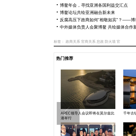
博鳌年会，寻找亚洲各国利益交汇点
博鳌论坛共绘亚洲融合新未来
反腐高压下政商如何“相敬如宾”？——博
中外媒体负责人会聚博鳌 共绘媒体合作
标签：
政商关系
官商关系
怠政
防火墙
官
热门推荐
中老铁路贯通首个超千米隧道
传奇之路：巴黎国际车展120周年
泰国民
年