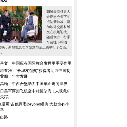
策划
朝鲜最高领导人
金正恩今天下午
抵达新加坡，新
加坡外交部长维
文在机场迎接。
随后朝方一行乘
车前往下榻酒
当晚，新加坡总理李显龙与金正恩举行了会谈。
>
基文：中国应在国际舞台发挥更重要作用
塔查雅：“长城友谊奖”获得者助力中国制
业四十年大发展
高颐：中西合璧助力中国车企走向世界
日美军两架飞机空中相撞坠海 1人获救6
失踪。
电瓶哥”吉他弹唱Beyond经典 大叔也有小
幸
出路