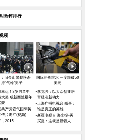
小时热评排行
视频
国：旧金山警察误杀
国际油价跳水 一度跌破50
持“气枪”男子
美元
级幸运！3岁男童中
李克强：以大众创业培
万大奖 成新西兰最年
育经济新动力
富豪
上海广播电视台 臧熹：
国共产党霸气国际英
谁是真正的英雄
宣传片走红(视频)
新疆电视台 海米提·买
，2015
买提：这就是新疆人