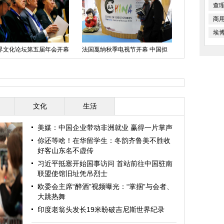
查
商
埃
旗仪式在天安门广场举行
天津：达沃斯上的科技感
“洞察”号无
文化
生活
美媒：中国企业带动非洲就业 赢得一片掌声
你还等啥！在华留学生：冬韵齐鲁美不胜收
好客山东名不虚传
习近平抵塞开始国事访问 首站前往中国驻南
联盟使馆旧址凭吊烈士
欧委会主席“醉酒”视频曝光：“掌掴”与会者、
大跳热舞
印度老翁头发长19米盼破吉尼斯世界纪录