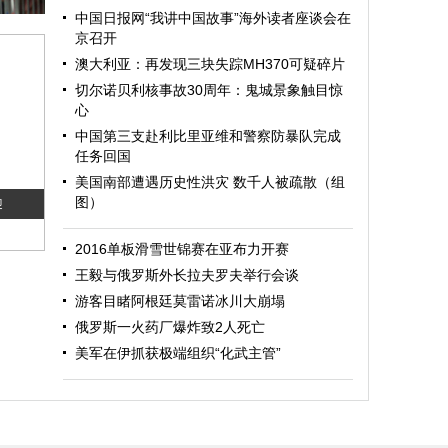
中国日报网“我讲中国故事”海外读者座谈会在
京召开
澳大利亚：再发现三块失踪MH370可疑碎片
切尔诺贝利核事故30周年：鬼城景象触目惊
心
中国第三支赴利比里亚维和警察防暴队完成
任务回国
美国南部遭遇历史性洪灾 数千人被疏散（组
图）
迎
2016单板滑雪世锦赛在亚布力开赛
王毅与俄罗斯外长拉夫罗夫举行会谈
游客目睹阿根廷莫雷诺冰川大崩塌
俄罗斯一火药厂爆炸致2人死亡
美军在伊抓获极端组织“化武主管”
图）