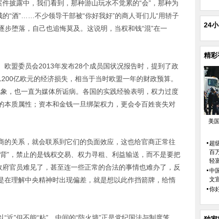
案件披露中，我们看到，那种游山玩水不觉累的“会”，那种为
的“酒”……不少领导干部被“你好我好”的商人哥们儿“用轿子
24
、逐步堕落，自己也追悔莫及。这说明，当权和钱“混”在一
精彩
欧盟委员会2013年发布28个成员国状况报告时，提到了政
200亿欧元的经济损失，相当于当时欧盟一年的财政预算。
”现象，也一直为媒体所诟病。各国的实践经验表明，权力过度
的本质属性；资本和金钱一旦绑架权力，更会令百姓丧失对
美
商的关系，就会联系到它们的负面效应，这也给官商正常往
超
百
搭背”，禁止的是钱权交易、权力寻租、利益输送，而不是要把
轻
在政府官员难见了，甚至连一些正常的合法的事情也难办了，反
中
是在理解中央精神时出现偏差，就是想以此作挡箭牌，给惰
文
你好
“近”但不能“粘”，中间的“防火墙”正是党纪国法与制度笼