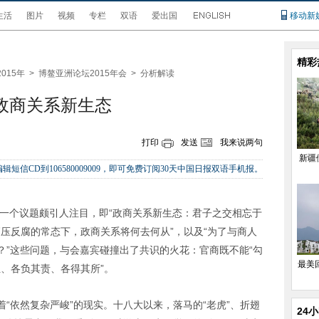
生活
图片
视频
专栏
双语
爱出国
移动新
精彩
2015年
>
博鳌亚洲论坛2015年会
>
分析解读
政商关系新生态
打印
发送
我来说两句
新疆
辑短信CD到106580009009，即可免费订阅30天中国日报双语手机报。
有一个议题颇引人注目，即“政商关系新生态：君子之交相忘于
高压反腐的常态下，政商关系将何去何从”，以及“为了与商人
？”这些问题，与会嘉宾碰撞出了共识的火花：官商既不能“勾
最美
位、各负其责、各得其所”。
“依然复杂严峻”的现实。十八大以来，落马的“老虎”、折翅
24