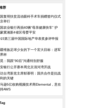
推荐
国复明扶贫流动眼科手术车捐赠签约仪式
京举行
国农业银行再捐40辆“母亲健康快车” 护
蒙冀湘新4省区母婴平安
015第三届中国国际地产华表奖参评申报
疆维族足球少女的下一个宏大目标：进军
界杯
晃：我跟“90后”沟通特别舒服
安银行公开赛本周北京清河湾开战
访台湾新党主席郁慕明：国共合作是抗战
利的关键
马逊5亿收购视频技术商Elemental，意在
持AWS
嫦娥四号探测器成功
法国：“黄色背心”在南特示威 现场
历届G20峰会会标长
类首次月球背面软着
混乱多人受伤
Tag