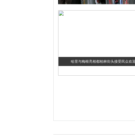
哈里与梅根亮相都柏林街头接受民众欢
伊斯坦布尔遭炸弹袭击 至少11死36伤（