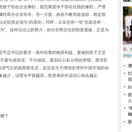
独家
党政干部在企业兼职，规范离退休干部在社团的兼职，严禁
属经商办企业等等。另一方面，政府不断简政放权，制定权
法定职责必须为”的原则；同样，企业也有一张“负面清单”，
可为”。这种法治上的努力，给出官商交往的制度遵循，正是为
店。
近平总书记的要求：面对纷繁的物质利益，要做到君子之交
详细>
，而不要勾肩搭背、不分彼此，要划出公私分明的界限。厘清官
潘
。风清气正的政商新生态，必定会大大增强全球对中国市场的信
巴
象越少，治理水平就越高，投资者的长远信心就会越足。
造
白
驻
人
“
确
哪些？
新