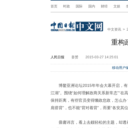
首页
时政
国际
国内
财经
文娱
中文资讯
>
重构
人民日报
姜赟
2015-03-27 14:25:01
移动用户编
博鳌亚洲论坛2015年年会大幕开启，
江湖”。围绕“如何理解政商关系新常态”“在
保持距离，有些官员变得懒政怠政，怎么办
肩搭背”，也不能“背对着背”，而要“各安其
毋庸讳言，看上去颇轻松的主题，却透着