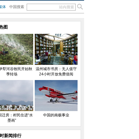
媒体
中国搜索
热图
伊犁河谷牧民开始秋
温州城市书房：无人值守
季转场
24小时开放免费借阅
回迁房：村民住进“水
中国的南极事业
墨画”
小时新闻排行