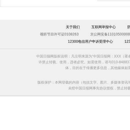
伊斯坦布尔遭炸弹袭击 至少11死36伤（图）
关于我们
互联网举报中心
视听节目许可证0108263
京公网安备11010500008
12300电信用户申诉受理中心
1
中国日报网版权说明：凡注明来源为“中国日报网：XXX（
许禁止转载、使用，违者必究。如需使用，请与010-8488
体，目的在于传播更多信息，其他媒体如
版权保护：本网登载的内容（包括文字、图片、多媒体资讯
未经中国日报网事先协议授权，禁止转载使用。给