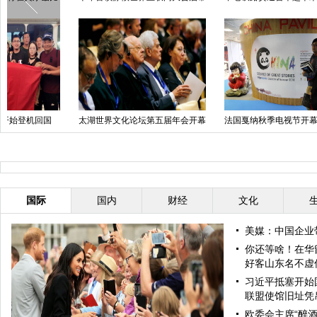
年
抵
国庆长假首日各地迎出行高峰
国庆升旗仪式在天安门广场举行
天
国际
国内
财经
文化
美媒：中国企业
你还等啥！在华
好客山东名不虚
习近平抵塞开始
联盟使馆旧址凭
欧委会主席“醉酒