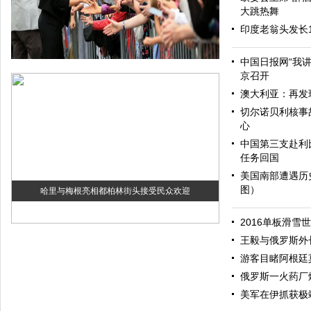
大跳热舞
印度老翁头发长
中国日报网“我
京召开
澳大利亚：再发
切尔诺贝利核事
心
中国第三支赴利
任务回国
美国南部遭遇历
图）
哈里与梅根亮相都柏林街头接受民众欢迎
2016单板滑雪
王毅与俄罗斯外
游客目睹阿根廷
俄罗斯一火药厂
美军在伊抓获极