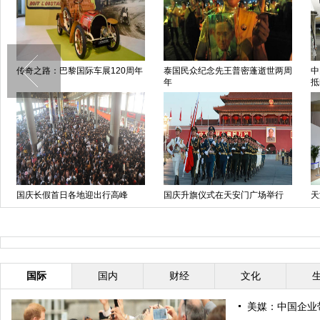
传奇之路：巴黎国际车展120周年
泰国民众纪念先王普密蓬逝世两周
中
年
抵
国庆长假首日各地迎出行高峰
国庆升旗仪式在天安门广场举行
天
国际
国内
财经
文化
美媒：中国企业