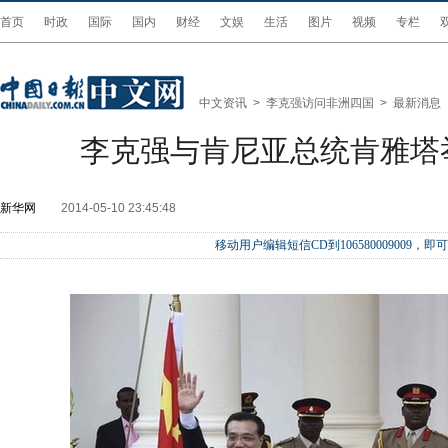
首页
时政
国际
国内
财经
文娱
生活
图片
视频
专栏
中文资讯
>
李克强访问非洲四国
>
最新消息
李克强与肯尼亚总统肯雅塔
新华网
2014-05-10 23:45:48
移动用户编辑短信CD到106580009009