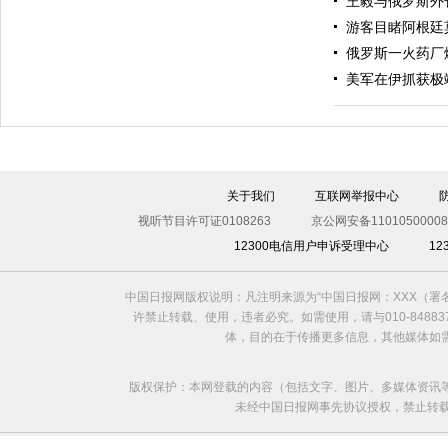
王毅与俄罗斯外
游客目睹阿根廷
俄罗斯一火药厂
美军在伊抓获极
伊斯坦布尔遭炸弹袭击 至少11死36伤（图）
关于我们
互联网举报中心
视听节目许可证0108263
京公网安备11010500008
12300电信用户申诉受理中心
1
中国日报网版权说明：凡注明来源为“中国日报网：XXX（
许禁止转载、使用，违者必究。如需使用，请与010-8488
体，目的在于传播更多信息，其他媒体如
版权保护：本网登载的内容（包括文字、图片、多媒体资讯
未经中国日报网事先协议授权，禁止转载使用。给