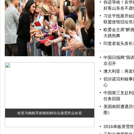
你还等啥！在华
好客山东名不虚
习近平抵塞开始
联盟使馆旧址凭
欧委会主席“醉酒
大跳热舞
印度老翁头发长
中国日报网“我
京召开
澳大利亚：再发
切尔诺贝利核事
心
中国第三支赴利
任务回国
美国南部遭遇历
图）
哈里与梅根亮相都柏林街头接受民众欢迎
2016单板滑雪