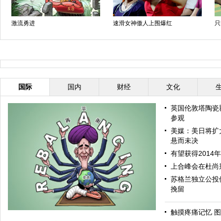
激流勇进
速滑女神傲人上围爆红
只
国际
国内
财经
文化
英国伦敦塔陶瓷
参观
美媒：美日将扩
悬而未决
有望获得2014
上合峰会在杜尚
苏格兰独立公投
挽留
触摸疼痛记忆 图