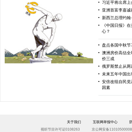
习近平将出席上
亚洲首富李嘉诚
新西兰总理约翰
《中国日报》在
心？
盘点各国中秋节
亚太再平衡
澳洲房价高估全
价三成
俄罗斯禁止从两
未来五年中国出
安倍改组自民党
因素
投掷
关于我们
互联网举报中心
视听节目许可证0108263
京公网安备11010500008