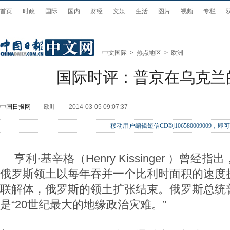
首页
时政
国际
国内
财经
文娱
生活
图片
视频
专栏
中文国际
>
热点地区
>
欧洲
国际时评：普京在乌克兰
中国日报网
欧叶
2014-03-05 09:07:37
移动用户编辑短信CD到106580009009
亨利·基辛格（Henry Kissinger ）曾
俄罗斯领土以每年吞并一个比利时面积的速度
联解体，俄罗斯的领土扩张结束。俄罗斯总统
是“20世纪最大的地缘政治灾难。”