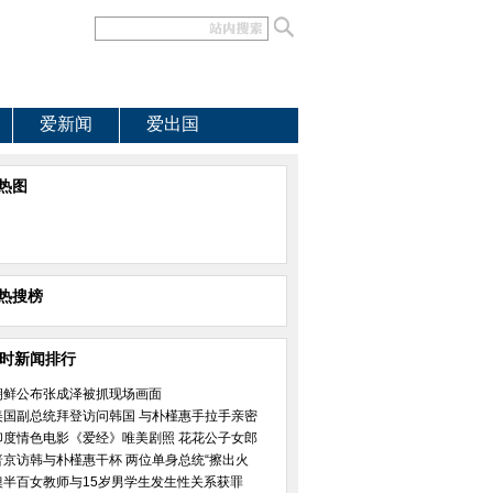
爱新闻
爱出国
热图
热搜榜
小时新闻排行
朝鲜公布张成泽被抓现场画面
美国副总统拜登访问韩国 与朴槿惠手拉手亲密
印度情色电影《爱经》唯美剧照 花花公子女郎
普京访韩与朴槿惠干杯 两位单身总统“擦出火
澳半百女教师与15岁男学生发生性关系获罪