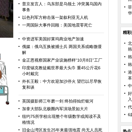
普京发言人：乌东部是乌领土 冲突属乌国内
菲
事务
华
以色列军方称击落一架叙利亚无人机
一周国际大事件回顾：美国地震零死亡
精彩
中资进军美国好莱坞商业地产加速
北
俄媒：俄乌互换被捕士兵 两国关系或略微缓
韩
解
韩
金正恩视察国家产业设施榜样“10月8日”工厂
韩
印度锡克教徒戴世界最大头巾 重45公斤花6
港
小时戴完
革
外长王毅：中方欢迎加沙停火 望巴以尽早恢
中
复和谈
好
色好
入
英国摄影师三年磨一剑 终拍得灿烂银河
代
加拿大部队北极圈内军演场景如大片
6
纽约75所学校出现整个年级数学或阅读不及
格情况
旧金山湾区发生25年来最强地震 尚无人员死
热点