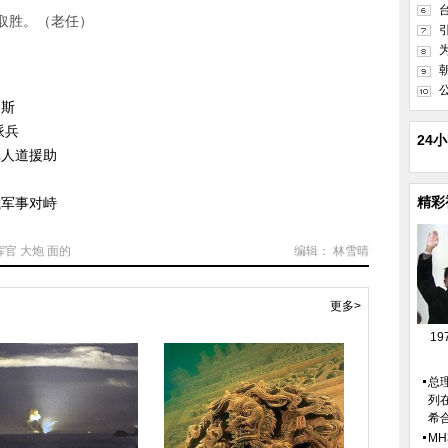
取胜。（老任）
罗斯
派兵
24
批人道援助
精彩
俄军事对峙
挥官
大炮
面的
编辑： 林雪晴
更多>
1
总
列
希
M