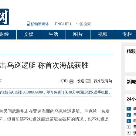
移动新媒体
中国搜索
财经
文娱
生活
图片
视频
专栏
精彩
击乌巡逻艇 称首次海战获胜
7
打印
发送
我来说两句
新闻
辑短信CD到106580009009，即可免费订阅30天中国日报双语手机报。
24
克兰民间武装炮击在亚速海面的乌克兰巡逻艇。乌克兰一名发
坏，但目前还不知道这艘巡逻艇被破坏的情况，也不知道是