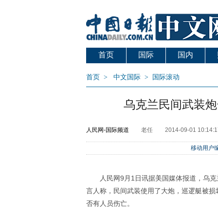
首页
国际
国内
首页
>
中文国际
>
国际滚动
乌克兰民间武装炮
人民网-国际频道
老任
2014-09-01 10:14:1
移动用户编
人民网9月1日讯据美国媒体报道，乌
言人称，民间武装使用了大炮，巡逻艇被损
否有人员伤亡。