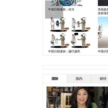
熊孩子卡在马桶令人捧腹 淘气父
中国日报漫画：好冷
美国超
母记录搞笑瞬间
发射场
中国日报漫画：俄乌谈判
中国日报漫画：越打越穷
中国日
国际
国内
财经