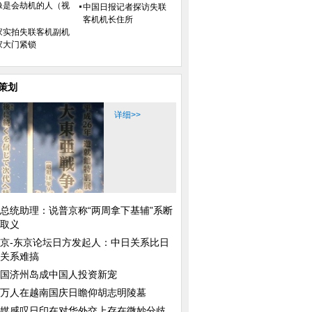
像是会劫机的人（视
中国日报记者探访失联
）
客机机长住所
：恐慌
乌克兰新“真人芭比”年仅16岁 称
意大利两架战机相撞
家实拍失联客机副机
没有整容
4人失踪
家大门紧锁
策划
详细>>
：本质难改
越南现超级香蕉树 一穗已结出超
中国日报漫画：制裁
3000个香蕉
总统助理：说普京称“两周拿下基辅”系断
取义
京-东京论坛日方发起人：中日关系比日
关系难搞
国济州岛成中国人投资新宠
万人在越南国庆日瞻仰胡志明陵墓
媒感叹日印在对华外交上存在微妙分歧