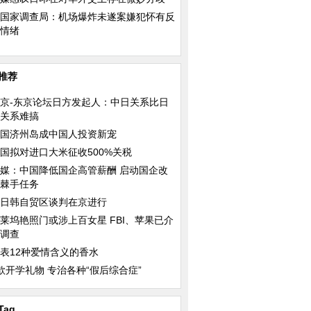
国家调查局：机场爆炸未遂案嫌犯怀有反
情绪
推荐
京-东京论坛日方发起人：中日关系比日
关系难搞
国济州岛成中国人投资新宠
国拟对进口大米征收500%关税
媒：中国降低国企高管薪酬 启动国企改
棘手任务
日韩自贸区谈判在京进行
莱坞艳照门或涉上百女星 FBI、苹果已介
调查
表12种爱情含义的香水
款开学礼物 专治各种“假后综合症”
Tag