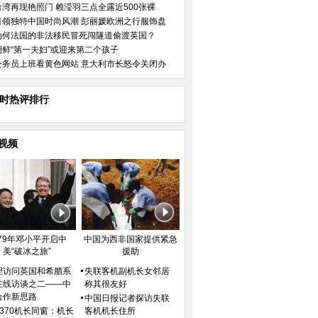
台湾再现艳照门 赖滢羽三点全露近500张裸
引领独特中国时尚风潮 彭丽媛欧洲之行服饰盘
为何法国的非法移民冒死闯隧道偷渡英国？
朝鲜“第一夫妇”或迎来第二个孩子
公务员上班看黄色网站 意大利市长怒令关闭办
小时热评排行
视频
979年邓小平开启中
中国为西非国家提供紧急
美“破冰之旅”
援助
理访问英国和希腊系
失联客机副机长女邻居
在线访谈之二——中
称其很友好
合作新思路
中国日报记者探访失联
H370机长同窗：机长
客机机长住所