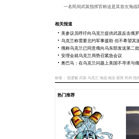
一名民间武装指挥官称这是其首次海战
相关报道
美参议员呼吁向乌克兰提供武器反击俄
乌克兰称需要北约军事援助 但不希望其
俄称乌克兰已同意俄向乌东部发送第二
安理会就乌克兰局势召紧急会议
奥巴马：在乌克兰问题上美国不寻求与
标签：
巡逻艇
武装
乌克兰
海战
炮击
获胜
民间
指
热门推荐