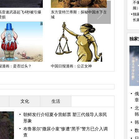
不
频
高音速武器起飞4秒被引爆
东方亚特兰蒂斯：探秘中国水下古
中国日报漫画
独
受损
城
长
独家
报漫画：是否过头？
中国日报漫画：公正女神
中国日报漫画
俄
章
文化
生活
北
韩
朝鲜发行介绍夏令营邮票 塑三代领导人亲民
形象
韩
布鲁塞尔“撒尿小童”惨遭“黑手”警方已介入调
数
查
日