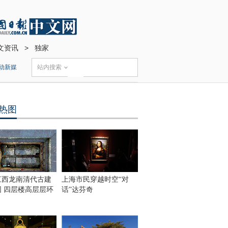
文资讯
>
独家
动新媒
站内搜索
热图
江西龙南清代古建
上海市民穿越时空“对
围 四层楼高层层环
话”达芬奇