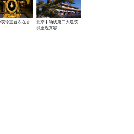
钟表珍宝首次在香
北京中轴线第二大建筑
出
群重现真容
！
：