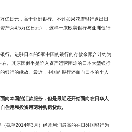
映
你
的
.7万亿日元，高于亚洲银行。不过如果花旗银行退出日
性
资产为4.5万亿日元），这样一来欧美银行与亚洲银行
格
和
智
商
的银行。进驻日本的5家中国的银行的存款余额合计约为
联
%左右。其原因似乎是陷入资产运营困难的日本大型银行
合
国的银行的缘故。最近，中国的银行还面向日本的个人
国
维
和
70
周
为面向本国的汇款服务，但是最近还开始面向在日华人
年
了自住用和投资用两种购房贷款。
中
国
维
年（截至2014年3月）经常利润最高的在日外国银行为
和