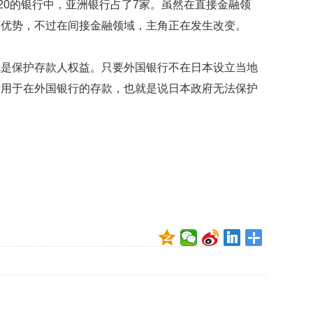
20的银行中，亚洲银行占了7家。虽然在直接金融领
贡
献
有优势，不过在间接金融领域，主角正在发生改变。
获
赞
就是保护存款人权益。只要外国银行不在日本设立当地
英
适用于在外国银行的存款，也就是说日本政府无法保护
国
女
子
的
抗
癌
奇
迹
曾
为
自
己
准
备
葬