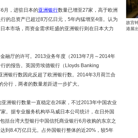
会
这
年6月，进驻日本的
亚洲银行
数量已增至27家，高于欧洲
些
银行的总资产已超过8万亿日元，5年内猛增至4倍。认为
看
故宫
点
出日本市场，而资金需求旺盛的亚洲银行则在日本大力
港展
别
错
过
厅的许可。2013业务年度（2013年7月～2014年
研
报告。英国劳埃德银行（Lloyds Banking
究
你
场，亚洲银行数因此反超了欧洲银行数。2014年3月荷兰合
喜
日本的分行，两者的数量差距进一步扩大。
欢
的
音
的亚洲银行数量一直稳定在26家，不过2013年中国农业
乐
类
7家。据专业服务机构毕马威日本公司统计，在日外国
型
元。包括台湾大型银行中国信托商业银行6月收购的东京之
可
到8.4万亿日元。占外国银行整体的近20%，较5年
以
反