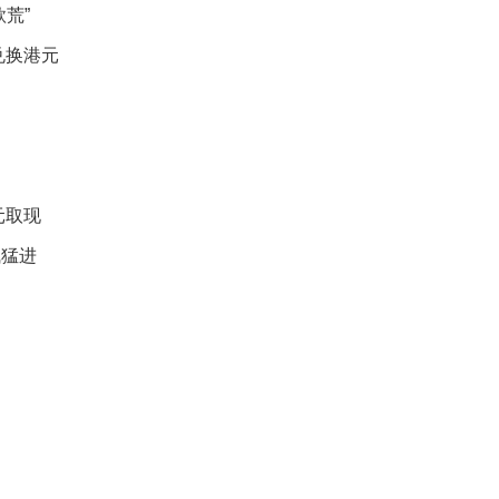
礼
荒”
因
不
兑换港元
舍
女
儿
才
积
极
治
元取现
疗
飞猛进
报
告
显
示
20
年
我
国
专
利