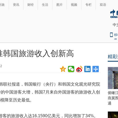
时政
资讯
财经
生活
图片
视频
专栏
双语
中
移
体
推韩国旅游收入创新高
精彩
最
热
52
新
世
界
闻
瞩
韩联社报道，韩国银行（央行）和韩国文化观光研究院
目
上
游的中国游客大增，韩国7月来自外国游客的旅游收入创
俯瞰
合
燕翼
规模降至历史最低。
青
通
岛
峰
客的旅游收入达16.1590亿美元，同比增加了34%。