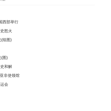
映
你
的
性
国西部举行
格
和
历史怒火
智
(组图)
商
联
合
(图)
国
历史和解
维
和
驻亚非使领馆
70
周
亚运会
年
中
国
维
和