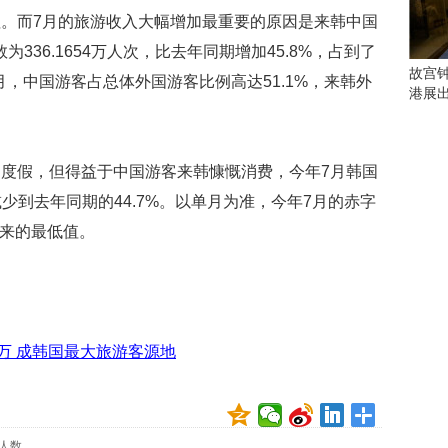
会
。而7月的旅游收入大幅增加最重要的原因是来韩中国
这
些
336.1654万人次，比去年同期增加45.8%，占到了
看
故宫
7月，中国游客占总体外国游客比例高达51.1%，来韩外
点
港展
别
错
过
度假，但得益于中国游客来韩慷慨消费，今年7月韩国
研
减少到去年同期的44.7%。以单月为准，今年7月的赤字
究
）以来的最低值。
你
喜
欢
的
音
乐
0万 成韩国最大旅游客源地
类
型
可
以
反
人数