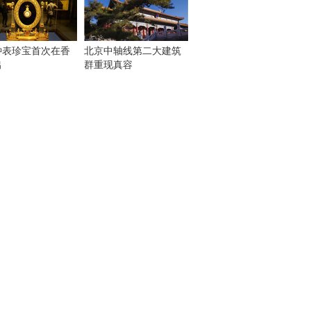
钟表珍宝首次在香
北京中轴线第二大建筑
出
群重现真容
！
：