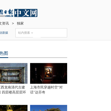
文资讯
>
独家
动新媒
站内搜索
热图
江西龙南清代古建
上海市民穿越时空“对
围 四层楼高层层环
话”达芬奇